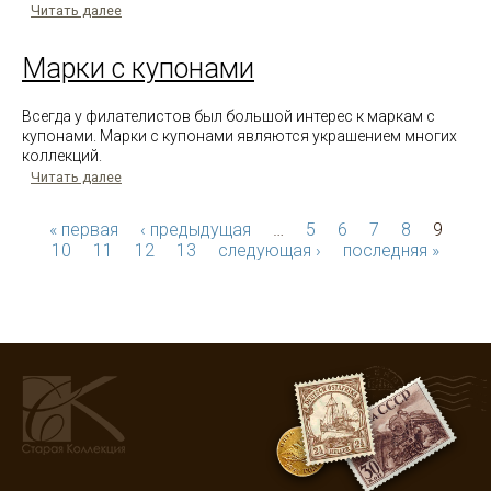
Читать далее
Марки с купонами
Всегда у филателистов был большой интерес к маркам с
купонами. Марки с купонами являются украшением многих
коллекций.
Читать далее
« первая
‹ предыдущая
…
5
6
7
8
9
10
11
12
13
следующая ›
последняя »