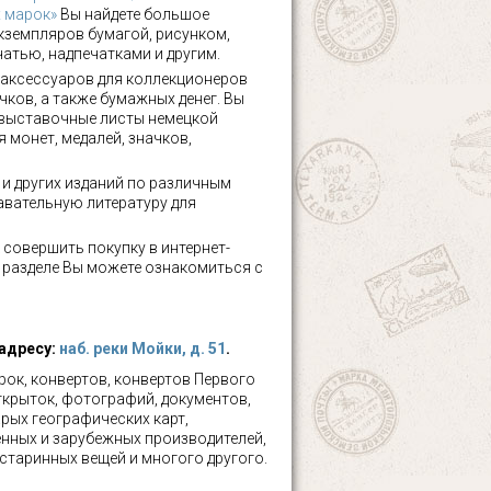
х марок»
Вы найдете большое
кземпляров бумагой, рисунком,
чатью, надпечатками и другим.
аксессуаров для коллекционеров
чков, а также бумажных денег. Вы
 выставочные листы немецкой
 монет, медалей, значков,
а и других изданий по различным
авательную литературу для
 совершить покупку в интернет-
м разделе Вы можете ознакомиться с
 адресу:
наб. реки Мойки, д. 51
.
ок, конвертов, конвертов Первого
ткрыток, фотографий, документов,
рых географических карт,
нных и зарубежных производителей,
 старинных вещей и многого другого.