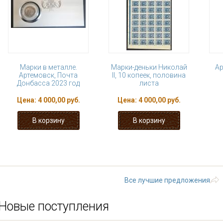
Марки в металле.
Марки-деньки Николай
Ар
Артемовск, Почта
II, 10 копеек, половина
Донбасса 2023 год
листа
Цена:
4 000,00 руб.
Цена:
4 000,00 руб.
« первая
‹ предыдущая
…
5
6
11
12
13
…
следующая
Все лучшие предложения
Новые поступления