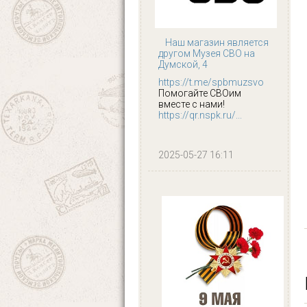
Наш магазин является
другом Музея СВО на
Думской, 4
https://t.me/spbmuzsvo
Помогайте СВОим
вместе с нами!
https://qr.nspk.ru/...
2025-05-27 16:11