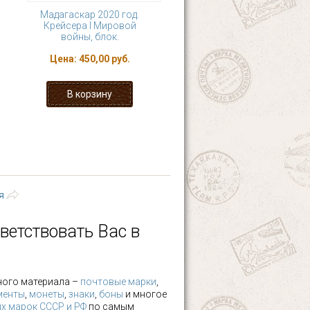
Мадагаскар 2020 год.
Крейсера I Мировой
войны, блок.
Цена:
450,00 руб.
7
8
9
10
 ›
последняя »
я
ветствовать Вас в
ного материала –
почтовые марки
,
менты
,
монеты
,
знаки
,
боны
и многое
х марок СССР и РФ
по самым