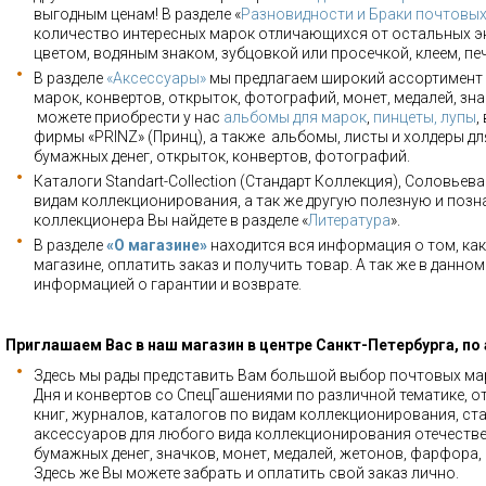
выгодным ценам! В разделе «
Разновидности и Браки почтовы
количество интересных марок отличающихся от остальных э
цветом, водяным знаком, зубцовкой или просечкой, клеем, пе
В разделе
«Аксессуары»
мы предлагаем широкий ассортимент 
марок, конвертов, открыток, фотографий, монет, медалей, зна
можете приобрести у нас
альбомы для марок
,
пинцеты, лупы
,
фирмы «PRINZ» (Принц), а также альбомы, листы и холдеры для
бумажных денег, открыток, конвертов, фотографий.
Каталоги Standart-Collection (Стандарт Коллекция), Соловьев
видам коллекционирования, а так же другую полезную и позн
коллекционера Вы найдете в разделе «
Литература
».
В разделе
«О магазине»
находится вся информация о том, как
магазине, оплатить заказ и получить товар. А так же в данно
информацией о гарантии и возврате.
Приглашаем Вас в наш магазин в центре Санкт-Петербурга, по
Здесь мы рады представить Вам большой выбор почтовых мар
Дня и конвертов со СпецГашениями по различной тематике, о
книг, журналов, каталогов по видам коллекционирования, ста
аксессуаров для любого вида коллекционирования отечестве
бумажных денег, значков, монет, медалей, жетонов, фарфора,
Здесь же Вы можете забрать и оплатить свой заказ лично.