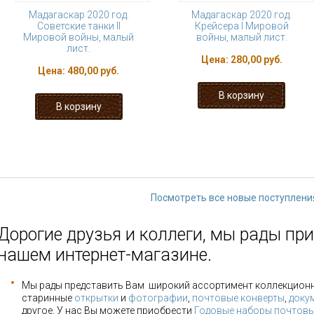
Мадагаскар 2020 год.
Мадагаскар 2020 год.
Советские танки II
Крейсера I Мировой
Мировой войны, малый
войны, малый лист.
лист.
Цена:
280,00 руб.
Цена:
480,00 руб.
« первая
‹ предыдущая
…
5
6
11
12
13
…
следующая
Посмотреть все новые поступлени
Дорогие друзья и коллеги, мы рады при
нашем интернет-магазине.
Мы рады представить Вам широкий ассортимент коллекцион
старинные
открытки
и
фотографии
,
почтовые конверты
,
доку
другое. У нас Вы можете приобрести
Годовые наборы почтовы