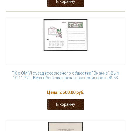
ПК с ОМ VI съезд всесоюзного общества "Знание". Вып.
10.11.72 г. Верх обелиска срезан, разновидность № 5К
Цена:
2 500,00 руб.