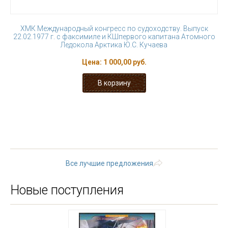
ХМК Международный конгресс по судоходству. Выпуск
22.02.1977 г. с факсимиле и КШпервого капитана Атомного
Ледокола Арктика Ю.С. Кучаева
Цена:
1 000,00 руб.
« первая
‹ предыдущая
…
5
6
7
8
9
10
11
12
13
…
следующая ›
последняя »
Все лучшие предложения
Новые поступления