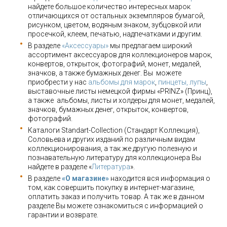
найдете большое количество интересных марок
отличающихся от остальных экземпляров бумагой,
рисунком, цветом, водяным знаком, зубцовкой или
просечкой, клеем, печатью, надпечатками и другим.
В разделе
«Аксессуары»
мы предлагаем широкий
ассортимент аксессуаров для коллекционеров марок,
конвертов, открыток, фотографий, монет, медалей,
значков, а также бумажных денег. Вы можете
приобрести у нас
альбомы для марок
,
пинцеты, лупы
,
выставочные листы немецкой фирмы «PRINZ» (Принц),
а также альбомы, листы и холдеры для монет, медалей,
значков, бумажных денег, открыток, конвертов,
фотографий.
Каталоги Standart-Collection (Стандарт Коллекция),
Соловьева и других изданий по различным видам
коллекционирования, а так же другую полезную и
познавательную литературу для коллекционера Вы
найдете в разделе «
Литература
».
В разделе
«О магазине»
находится вся информация о
том, как совершить покупку в интернет-магазине,
оплатить заказ и получить товар. А так же в данном
разделе Вы можете ознакомиться с информацией о
гарантии и возврате.