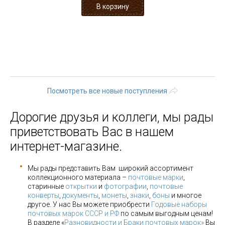
« первая
‹ предыдущая
…
5
6
7
8
9
10
11
12
13
…
следующая ›
последняя »
Посмотреть все новые поступления
Дорогие друзья и коллеги, мы рады
приветствовать Вас в нашем
интернет-магазине.
Мы рады представить Вам широкий ассортимент
коллекционного материала –
почтовые марки
,
старинные
открытки
и
фотографии
,
почтовые
конверты
,
документы
,
монеты
,
знаки
,
боны
и многое
другое. У нас Вы можете приобрести
Годовые наборы
почтовых марок СССР и РФ
по самым выгодным ценам!
В разделе «
Разновидности и Браки почтовых марок»
Вы