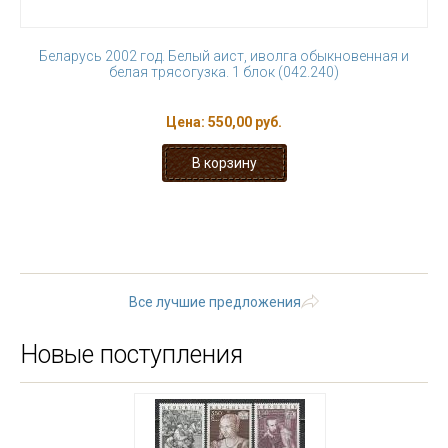
Беларусь 2002 год. Белый аист, иволга обыкновенная и
белая трясогузка. 1 блок (042.240)
Цена:
550,00 руб.
« первая
‹ предыдущая
1
2
3
4
5
6
7
8
9
…
следующая ›
последняя »
Все лучшие предложения
Новые поступления