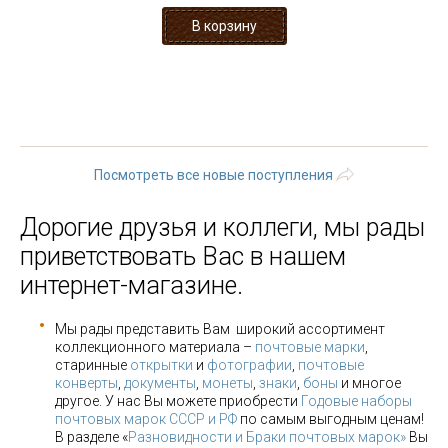
« первая
‹ предыдущая
1
2
3
4
5
6
7
8
9
…
следующая ›
последняя »
Посмотреть все новые поступления
Дорогие друзья и коллеги, мы рады
приветствовать Вас в нашем
интернет-магазине.
Мы рады представить Вам широкий ассортимент
коллекционного материала –
почтовые марки
,
старинные
открытки
и
фотографии
,
почтовые
конверты
,
документы
,
монеты
,
знаки
,
боны
и многое
другое. У нас Вы можете приобрести
Годовые наборы
почтовых марок СССР и РФ
по самым выгодным ценам!
В разделе «
Разновидности и Браки почтовых марок»
Вы