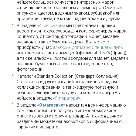
найдете большое количество интересных марок
отличающихся от остальных экземпляров бумагой,
рисунком, цветом, водяным знаком, зубцовкой или
просечкой, клеем, печатью, надпечатками и другим.
В разделе
«Аксессуары»
мы предлагаем широкий
ассортимент аксессуаров для коллекционеров марок,
конвертов, открыток, фотографий, монет, медалей,
значков, а также бумажных денег. Вы можете
приобрести у нас
альбомы для марок
,
пинцеты, лупы
,
выставочные листы немецкой фирмы «PRINZ» (Принц),
а также альбомы, листы и холдеры для монет, медалей,
значков, бумажных денег, открыток, конвертов,
фотографий.
Каталоги Standart-Collection (Стандарт Коллекция),
Соловьева и других изданий по различным видам
коллекционирования, а так же другую полезную и
познавательную литературу для коллекционера Вы
найдете в разделе «
Литература
».
В разделе
«О магазине»
находится вся информация о
том, как совершить покупку в интернет-магазине,
оплатить заказ и получить товар. А так же в данном
разделе Вы можете ознакомиться с информацией о
гарантии и возврате.