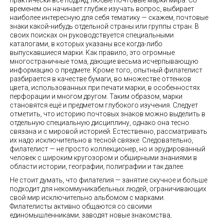
практически всё подряд, любые почтовые марки мира. Со
временем он начинает глубже изучать вопрос, выбирает
наиболее интересную для себя тематику — скажем, почтовые
знаки какой-нибудь отдельной страны или группы стран. В
своих поисках он руководствуется специальными
каталогами, в которых указаны все когда-либо
выпускавшиеся марки. Как правило, это огромные
многостраничные тома, дающие весьма исчерпывающую
информацию о предмете. Кроме того, опытный филателист
разбирается в качестве бумаги, во множестве оттенков
цвета, использованных при печати марки, в особенностях
перфорации и многом другом. Таким образом, марки
становятся ещё и предметом глубокого изучения. Следует
отметить, что историю почтовых знаков можно выделить в
отдельную специальную дисциплину, однако она тесно
связана и с мировой историей. Естественно, рассматривать
их надо исключительно в тесной связке. Следовательно,
филателист — не просто коллекционер, но и эрудированный
человек с широким кругозором и обширными знаниями в
области истории, географии, полиграфии и так далее.
Не стоит думать, что филателия — занятие скучное и больше
подходит для некоммуникабельных людей, ограничивающих
свой мир исключительно альбомом с марками.
Филателисты активно общаются со своими
единомышленниками, заводят новые знакомства,