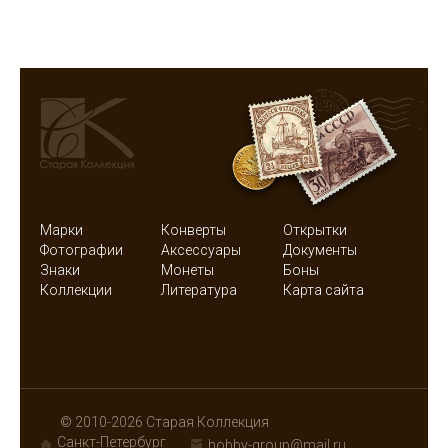
Марки
Конверты
Открытки
Фотографии
Аксессуары
Документы
Знаки
Монеты
Боны
Коллекции
Литература
Карта сайта
© 2010-2026 Старая Коллекция
Санкт-Петербург
hobby-group@mail.ru