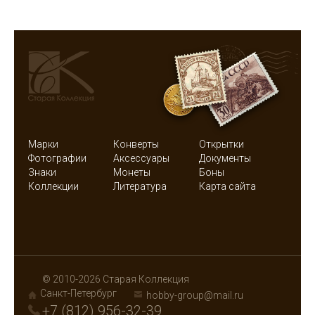
Марки
Конверты
Открытки
Фотографии
Аксессуары
Документы
Знаки
Монеты
Боны
Коллекции
Литература
Карта сайта
© 2010-2026 Старая Коллекция
Санкт-Петербург
hobby-group@mail.ru
+7 (812) 956-32-39