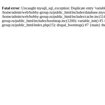
Fatal error
: Uncaught mysqli_sql_exception: Duplicate entry 'varia
/home/admin/web/hobby-group.ru/public_html/includes/database.mysq
/home/admin/web/hobby-group.ru/public_html/includes/cache.inc(114
group.ru/public_html/includes/bootstrap.inc(1200): variable_init() 
group.ru/public_html/index.php(15): drupal_bootstrap() #7 {main} t