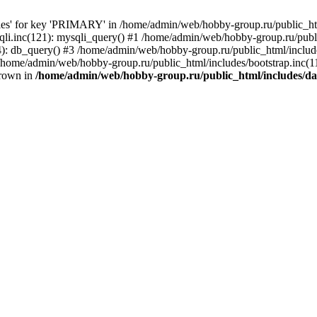
bles' for key 'PRIMARY' in /home/admin/web/hobby-group.ru/public_htm
li.inc(121): mysqli_query() #1 /home/admin/web/hobby-group.ru/publ
): db_query() #3 /home/admin/web/hobby-group.ru/public_html/include
#5 /home/admin/web/hobby-group.ru/public_html/includes/bootstrap.inc
hrown in
/home/admin/web/hobby-group.ru/public_html/includes/dat