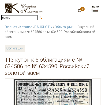
0
Главная
›
Каталог
›
БАНКНОТЫ
›
Облигации
› 113 купон к 5
облигациям с № 634586 по № 634590. Российский золотой
заем
Облигации
113 купон к 5 облигациям с №
634586 по № 634590. Российский
золотой заем