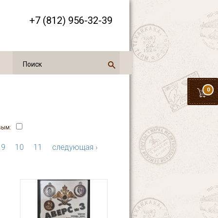
+7 (812) 956-32-39
0
вым:
9
10
11
следующая ›