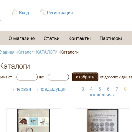
Вход
Регистрация
О магазине
Статьи
Контакты
Партнеры
Главная
›
Каталог
›
КАТАЛОГИ
› Каталоги
Каталоги
Цена от:
до:
от дорогих к деше
« первая
‹ предыдущая
…
3
4
5
6
7
8
последняя »