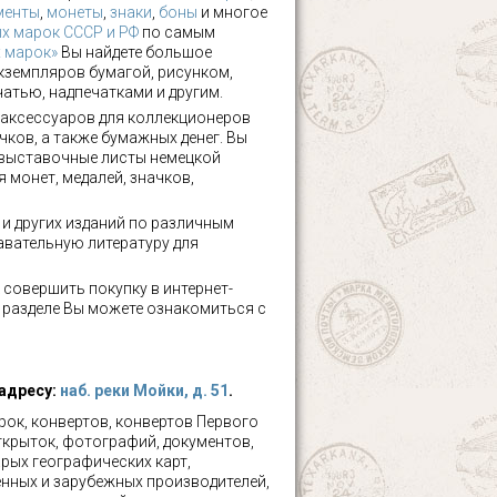
менты
,
монеты
,
знаки
,
боны
и многое
х марок СССР и РФ
по самым
х марок»
Вы найдете большое
кземпляров бумагой, рисунком,
чатью, надпечатками и другим.
аксессуаров для коллекционеров
чков, а также бумажных денег. Вы
 выставочные листы немецкой
 монет, медалей, значков,
а и других изданий по различным
авательную литературу для
 совершить покупку в интернет-
м разделе Вы можете ознакомиться с
 адресу:
наб. реки Мойки, д. 51
.
ок, конвертов, конвертов Первого
ткрыток, фотографий, документов,
рых географических карт,
нных и зарубежных производителей,