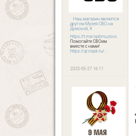
Наш магазин является
другом Музея СВО на
Думской, 4
https://t.me/spbmuzsvo
Помогайте СВОим
вместе с нами!
https://qr.nspk.ru/...
2025-05-27 16:11