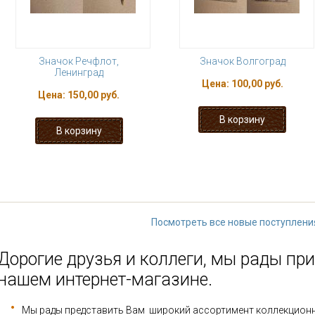
Значок Речфлот,
Значок Волгоград
Ленинград
Цена:
100,00 руб.
Цена:
150,00 руб.
« первая
‹ предыдущая
…
93
98
99
100
101
…
след
Посмотреть все новые поступлени
Дорогие друзья и коллеги, мы рады при
нашем интернет-магазине.
Мы рады представить Вам широкий ассортимент коллекцион