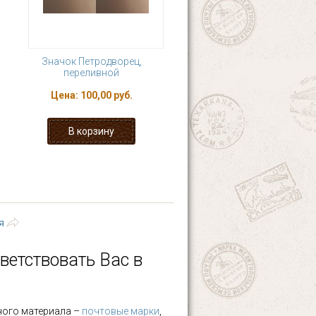
Значок Петродворец,
переливной
Цена:
100,00 руб.
94
95
96
97
ующая ›
последняя »
я
ветствовать Вас в
ного материала –
почтовые марки
,