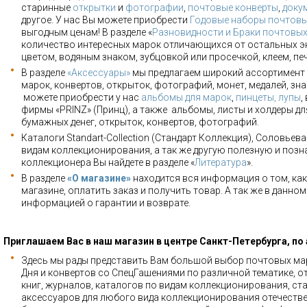
старинные
открытки
и
фотографии
,
почтовые конверты
,
доку
другое. У нас Вы можете приобрести
Годовые наборы почтовы
выгодным ценам! В разделе «
Разновидности и Браки почтовы
количество интересных марок отличающихся от остальных э
цветом, водяным знаком, зубцовкой или просечкой, клеем, пе
В разделе
«Аксессуары»
мы предлагаем широкий ассортимент 
марок, конвертов, открыток, фотографий, монет, медалей, зна
можете приобрести у нас
альбомы для марок
,
пинцеты, лупы
,
фирмы «PRINZ» (Принц), а также альбомы, листы и холдеры для
бумажных денег, открыток, конвертов, фотографий.
Каталоги Standart-Collection (Стандарт Коллекция), Соловьев
видам коллекционирования, а так же другую полезную и позн
коллекционера Вы найдете в разделе «
Литература
».
В разделе
«О магазине»
находится вся информация о том, как
магазине, оплатить заказ и получить товар. А так же в данно
информацией о гарантии и возврате.
Приглашаем Вас в наш магазин в центре Санкт-Петербурга, по
Здесь мы рады представить Вам большой выбор почтовых мар
Дня и конвертов со СпецГашениями по различной тематике, о
книг, журналов, каталогов по видам коллекционирования, ста
аксессуаров для любого вида коллекционирования отечестве