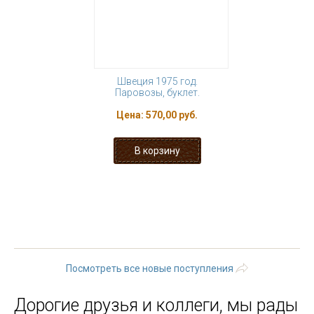
Швеция 1975 год.
Паровозы, буклет.
Цена:
570,00 руб.
« первая
‹ предыдущая
…
90
91
92
93
94
95
96
97
98
…
следующая ›
последняя »
Посмотреть все новые поступления
Дорогие друзья и коллеги, мы рады