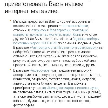
приветствовать Вас в нашем
интернет-магазине.
Мы рады представить Вам широкий ассортимент
коллекционного материала –
почтовые марки
,
старинные
открытки
и
фотографии
,
почтовые
конверты
,
документы
,
монеты
,
знаки
,
боны
и многое
другое. У нас Вы можете приобрести
Годовые наборы
почтовых марок СССР и РФ
по самым выгодным ценам!
В разделе «
Разновидности и Браки почтовых марок»
Вы
найдете большое количество интересных марок
отличающихся от остальных экземпляров бумагой,
рисунком, цветом, водяным знаком, зубцовкой или
просечкой, клеем, печатью, надпечатками и другим.
В разделе
«Аксессуары»
мы предлагаем широкий
ассортимент аксессуаров для коллекционеров марок,
конвертов, открыток, фотографий, монет, медалей,
значков, а также бумажных денег. Вы можете
приобрести у нас
альбомы для марок
,
пинцеты, лупы
,
выставочные листы немецкой фирмы «PRINZ» (Принц),
а также альбомы, листы и холдеры для монет, медалей,
значков, бумажных денег, открыток, конвертов,
фотографий.