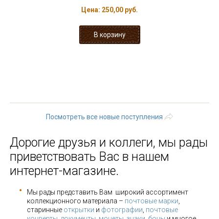
Цена:
250,00 руб.
« первая
‹ предыдущая
…
90
91
92
93
94
95
96
97
98
…
следующая ›
последняя »
Посмотреть все новые поступления
Дорогие друзья и коллеги, мы рады
приветствовать Вас в нашем
интернет-магазине.
Мы рады представить Вам широкий ассортимент
коллекционного материала –
почтовые марки
,
старинные
открытки
и
фотографии
,
почтовые
конверты
,
документы
,
монеты
,
знаки
,
боны
и многое