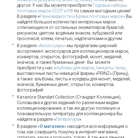
другое. У нас Вы можете приобрести
Годовые наборы
почтовых марок СССР и РФ
по самым выгодным ценам!
В разделе «
Разновидности и Браки почтовых марок»
Вы
найдете большое количество интересных марок
отличающихся от остальных экземпляров бумагой,
рисунком, цветом, водяным знаком, зубцовкой или
просечкой, клеем, печатью, надпечатками и другим.
В разделе
«Аксессуары»
мы предлагаем широкий
ассортимент аксессуаров для коллекционеров марок,
конвертов, открыток, фотографий, монет, медалей,
значков, а также бумажных денег. Вы можете
приобрести у нас
альбомы для марок
,
пинцеты, лупы
,
выставочные листы немецкой фирмы «PRINZ» (Принц),
а также альбомы, листы и холдеры для монет, медалей,
значков, бумажных денег, открыток, конвертов,
фотографий.
Каталоги Standart-Collection (Стандарт Коллекция),
Соловьева и других изданий по различным видам
коллекционирования, а так же другую полезную и
познавательную литературу для коллекционера Вы
найдете в разделе «
Литература
».
В разделе
«О магазине»
находится вся информация о
том, как совершить покупку в интернет-магазине,
оплатить заказ и получить товар. А так же в данном