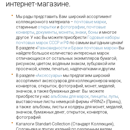
интернет-магазине.
Мы рады представить Вам широкий ассортимент
коллекционного материала –
почтовые марки
,
старинные
открытки
и
фотографии
,
почтовые
конверты
,
документы
,
монеты
,
знаки
,
боны
и многое
другое. У нас Вы можете приобрести
Годовые наборы
почтовых марок СССР и РФ
по самым выгодным ценам!
В разделе «
Разновидности и Браки почтовых марок»
Вы
найдете большое количество интересных марок
отличающихся от остальных экземпляров бумагой,
рисунком, цветом, водяным знаком, зубцовкой или
просечкой, клеем, печатью, надпечатками и другим.
В разделе
«Аксессуары»
мы предлагаем широкий
ассортимент аксессуаров для коллекционеров марок,
конвертов, открыток, фотографий, монет, медалей,
значков, а также бумажных денег. Вы можете
приобрести у нас
альбомы для марок
,
пинцеты, лупы
,
выставочные листы немецкой фирмы «PRINZ» (Принц),
а также альбомы, листы и холдеры для монет, медалей,
значков, бумажных денег, открыток, конвертов,
фотографий.
Каталоги Standart-Collection (Стандарт Коллекция),
Соловьева и других изданий по различным видам