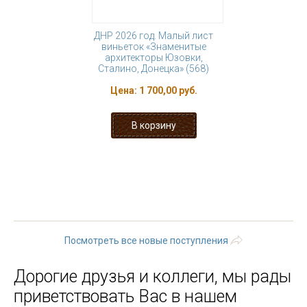
ДНР 2026 год. Малый лист
виньеток «Знаменитые
архитекторы Юзовки,
Сталино, Донецка» (568)
Цена:
1 700,00 руб.
« первая
‹ предыдущая
…
88
89
90
91
92
93
94
95
96
…
следующая ›
последняя »
Посмотреть все новые поступления
Дорогие друзья и коллеги, мы рады
приветствовать Вас в нашем