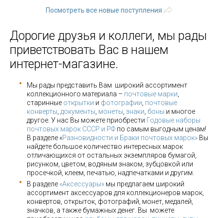
Посмотреть все новые поступления
Дорогие друзья и коллеги, мы рады
приветствовать Вас в нашем
интернет-магазине.
Мы рады представить Вам широкий ассортимент
коллекционного материала –
почтовые марки
,
старинные
открытки
и
фотографии
,
почтовые
конверты
,
документы
,
монеты
,
знаки
,
боны
и многое
другое. У нас Вы можете приобрести
Годовые наборы
почтовых марок СССР и РФ
по самым выгодным ценам!
В разделе «
Разновидности и Браки почтовых марок»
Вы
найдете большое количество интересных марок
отличающихся от остальных экземпляров бумагой,
рисунком, цветом, водяным знаком, зубцовкой или
просечкой, клеем, печатью, надпечатками и другим.
В разделе
«Аксессуары»
мы предлагаем широкий
ассортимент аксессуаров для коллекционеров марок,
конвертов, открыток, фотографий, монет, медалей,
значков, а также бумажных денег. Вы можете