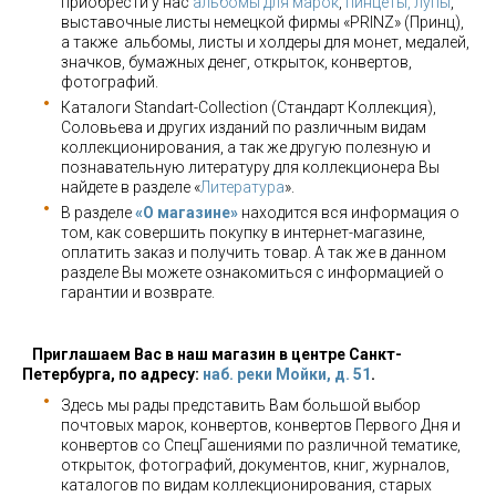
приобрести у нас
альбомы для марок
,
пинцеты, лупы
,
выставочные листы немецкой фирмы «PRINZ» (Принц),
а также альбомы, листы и холдеры для монет, медалей,
значков, бумажных денег, открыток, конвертов,
фотографий.
Каталоги Standart-Collection (Стандарт Коллекция),
Соловьева и других изданий по различным видам
коллекционирования, а так же другую полезную и
познавательную литературу для коллекционера Вы
найдете в разделе «
Литература
».
В разделе
«О магазине»
находится вся информация о
том, как совершить покупку в интернет-магазине,
оплатить заказ и получить товар. А так же в данном
разделе Вы можете ознакомиться с информацией о
гарантии и возврате.
Приглашаем Вас в наш магазин в центре Санкт-
Петербурга, по адресу:
наб. реки Мойки, д. 51
.
Здесь мы рады представить Вам большой выбор
почтовых марок, конвертов, конвертов Первого Дня и
конвертов со СпецГашениями по различной тематике,
открыток, фотографий, документов, книг, журналов,
каталогов по видам коллекционирования, старых