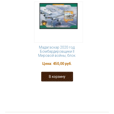
Мадагаскар 2020 год.
Бомбардировщики II
Мировой войны, блок.
Цена:
450,00 руб.
« первая
‹ предыдущая
…
6
7
8
9
10
11
12
13
14
…
следующая ›
последняя »