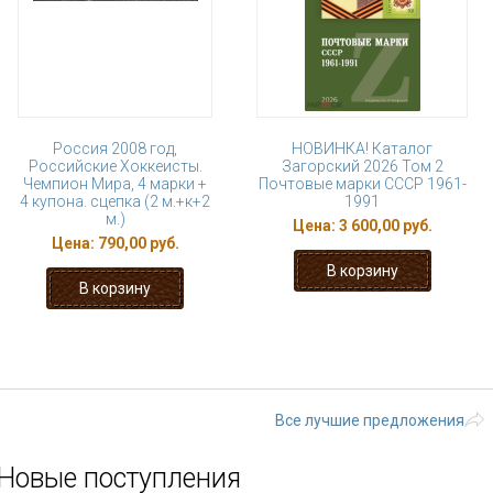
Россия 2008 год,
НОВИНКА! Каталог
Российские Хоккеисты.
Загорский 2026 Том 2
Чемпион Мира, 4 марки +
Почтовые марки СССР 1961-
4 купона. сцепка (2 м.+к+2
1991
м.)
Цена:
3 600,00 руб.
Цена:
790,00 руб.
« первая
‹ предыдущая
…
6
7
12
13
14
…
следующая
Все лучшие предложения
Новые поступления