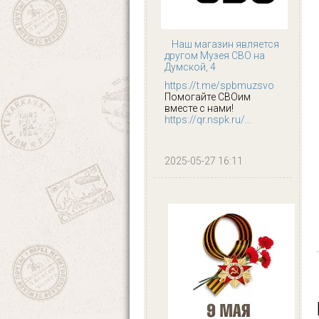
Наш магазин является
другом Музея СВО на
Думской, 4
https://t.me/spbmuzsvo
Помогайте СВОим
вместе с нами!
https://qr.nspk.ru/...
2025-05-27 16:11