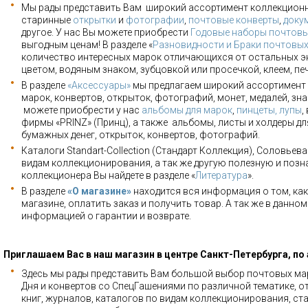
Мы рады представить Вам широкий ассортимент коллекцион
старинные
открытки
и
фотографии
,
почтовые конверты
,
доку
другое. У нас Вы можете приобрести
Годовые наборы почтовы
выгодным ценам! В разделе «
Разновидности и Браки почтовы
количество интересных марок отличающихся от остальных э
цветом, водяным знаком, зубцовкой или просечкой, клеем, пе
В разделе
«Аксессуары»
мы предлагаем широкий ассортимент 
марок, конвертов, открыток, фотографий, монет, медалей, зна
можете приобрести у нас
альбомы для марок
,
пинцеты, лупы
,
фирмы «PRINZ» (Принц), а также альбомы, листы и холдеры для
бумажных денег, открыток, конвертов, фотографий.
Каталоги Standart-Collection (Стандарт Коллекция), Соловьев
видам коллекционирования, а так же другую полезную и позн
коллекционера Вы найдете в разделе «
Литература
».
В разделе
«О магазине»
находится вся информация о том, как
магазине, оплатить заказ и получить товар. А так же в данно
информацией о гарантии и возврате.
Приглашаем Вас в наш магазин в центре Санкт-Петербурга, по
Здесь мы рады представить Вам большой выбор почтовых мар
Дня и конвертов со СпецГашениями по различной тематике, о
книг, журналов, каталогов по видам коллекционирования, ста