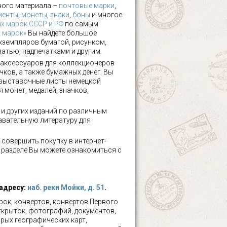
ного материала –
почтовые марки
,
менты
,
монеты
,
знаки
,
боны
и многое
х марок СССР и РФ
по самым
х марок»
Вы найдете большое
кземпляров бумагой, рисунком,
чатью, надпечатками и другим.
аксессуаров для коллекционеров
чков, а также бумажных денег. Вы
 выставочные листы немецкой
 монет, медалей, значков,
а и других изданий по различным
авательную литературу для
 совершить покупку в интернет-
м разделе Вы можете ознакомиться с
 адресу:
наб. реки Мойки, д. 51
.
ок, конвертов, конвертов Первого
ткрыток, фотографий, документов,
рых географических карт,