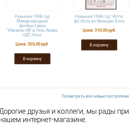
Румыния 1998 год.
Румыния 1998 год. ЧМ по
Международная
футболу во Франции. Блок
филвыставка
"Израиль-98" в Тель-Авиве,
Цена:
310,00 руб.
НДП, блок.
Цена:
350,00 руб.
« первая
‹ предыдущая
…
6
7
12
13
14
…
следующая
Посмотреть все новые поступлени
Дорогие друзья и коллеги, мы рады при
нашем интернет-магазине.