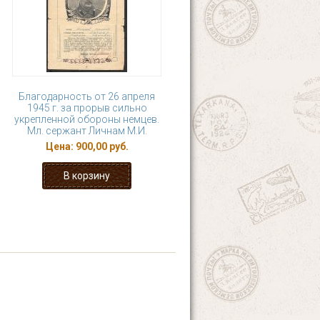
Благодарность от 26 апреля
1945 г. за прорыв сильно
укрепленной обороны немцев.
Мл. сержант Личнам М.И.
Цена:
900,00 руб.
8
9
10
11
 ›
последняя »