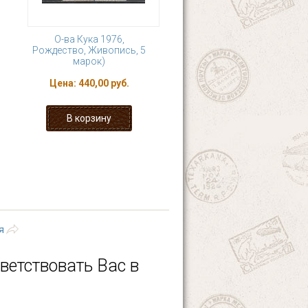
О-ва Кука 1976,
Рождество, Живопись, 5
марок)
Цена:
440,00 руб.
8
9
10
11
 ›
последняя »
я
ветствовать Вас в