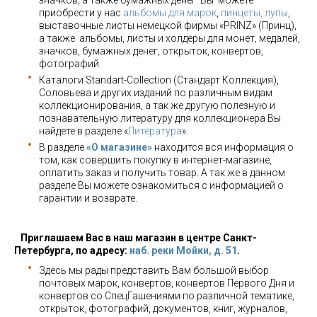
значков, а также бумажных денег. Вы можете
приобрести у нас
альбомы для марок
,
пинцеты, лупы
,
выставочные листы немецкой фирмы «PRINZ» (Принц),
а также альбомы, листы и холдеры для монет, медалей,
значков, бумажных денег, открыток, конвертов,
фотографий.
Каталоги Standart-Collection (Стандарт Коллекция),
Соловьева и других изданий по различным видам
коллекционирования, а так же другую полезную и
познавательную литературу для коллекционера Вы
найдете в разделе «
Литература
».
В разделе
«О магазине»
находится вся информация о
том, как совершить покупку в интернет-магазине,
оплатить заказ и получить товар. А так же в данном
разделе Вы можете ознакомиться с информацией о
гарантии и возврате.
Приглашаем Вас в наш магазин в центре Санкт-
Петербурга, по адресу:
наб. реки Мойки, д. 51
.
Здесь мы рады представить Вам большой выбор
почтовых марок, конвертов, конвертов Первого Дня и
конвертов со СпецГашениями по различной тематике,
открыток, фотографий, документов, книг, журналов,