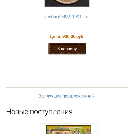
5 рублей ММД 1991 год .
Цена:
900,00 руб.
« первая
‹ предыдущая
…
6
7
8
9
10
11
12
13
14
…
следующая ›
последняя »
Все лучшие предложения
Новые поступления