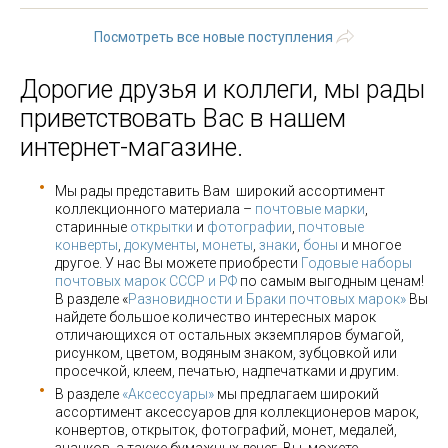
Посмотреть все новые поступления
Дорогие друзья и коллеги, мы рады
приветствовать Вас в нашем
интернет-магазине.
Мы рады представить Вам широкий ассортимент
коллекционного материала –
почтовые марки
,
старинные
открытки
и
фотографии
,
почтовые
конверты
,
документы
,
монеты
,
знаки
,
боны
и многое
другое. У нас Вы можете приобрести
Годовые наборы
почтовых марок СССР и РФ
по самым выгодным ценам!
В разделе «
Разновидности и Браки почтовых марок»
Вы
найдете большое количество интересных марок
отличающихся от остальных экземпляров бумагой,
рисунком, цветом, водяным знаком, зубцовкой или
просечкой, клеем, печатью, надпечатками и другим.
В разделе
«Аксессуары»
мы предлагаем широкий
ассортимент аксессуаров для коллекционеров марок,
конвертов, открыток, фотографий, монет, медалей,