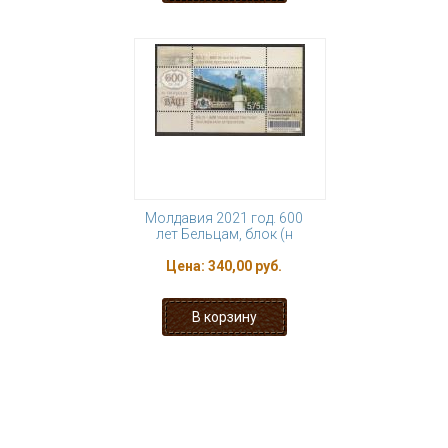
Молдавия 2021 год. 600
лет Бельцам, блок (н
Цена:
340,00 руб.
« первая
‹ предыдущая
…
6
7
8
9
10
11
12
13
14
…
следующая ›
последняя »