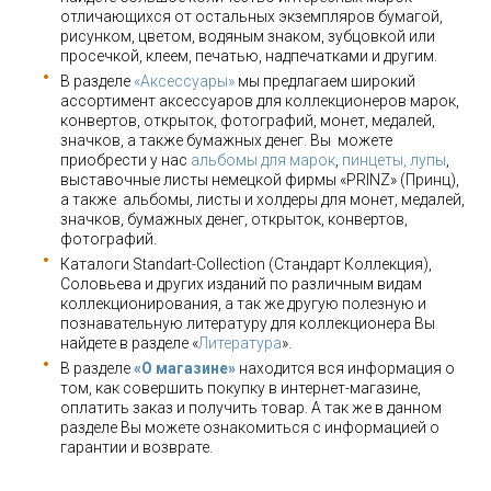
отличающихся от остальных экземпляров бумагой,
рисунком, цветом, водяным знаком, зубцовкой или
просечкой, клеем, печатью, надпечатками и другим.
В разделе
«Аксессуары»
мы предлагаем широкий
ассортимент аксессуаров для коллекционеров марок,
конвертов, открыток, фотографий, монет, медалей,
значков, а также бумажных денег. Вы можете
приобрести у нас
альбомы для марок
,
пинцеты, лупы
,
выставочные листы немецкой фирмы «PRINZ» (Принц),
а также альбомы, листы и холдеры для монет, медалей,
значков, бумажных денег, открыток, конвертов,
фотографий.
Каталоги Standart-Collection (Стандарт Коллекция),
Соловьева и других изданий по различным видам
коллекционирования, а так же другую полезную и
познавательную литературу для коллекционера Вы
найдете в разделе «
Литература
».
В разделе
«О магазине»
находится вся информация о
том, как совершить покупку в интернет-магазине,
оплатить заказ и получить товар. А так же в данном
разделе Вы можете ознакомиться с информацией о
гарантии и возврате.