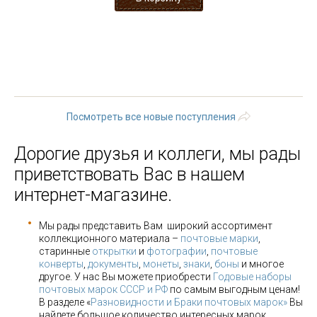
« первая
‹ предыдущая
…
6
7
8
9
10
11
12
13
14
…
следующая ›
последняя »
Посмотреть все новые поступления
Дорогие друзья и коллеги, мы рады
приветствовать Вас в нашем
интернет-магазине.
Мы рады представить Вам широкий ассортимент
коллекционного материала –
почтовые марки
,
старинные
открытки
и
фотографии
,
почтовые
конверты
,
документы
,
монеты
,
знаки
,
боны
и многое
другое. У нас Вы можете приобрести
Годовые наборы
почтовых марок СССР и РФ
по самым выгодным ценам!
В разделе «
Разновидности и Браки почтовых марок»
Вы
найдете большое количество интересных марок