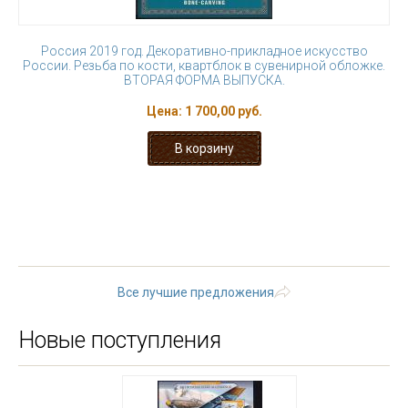
Россия 2019 год. Декоративно-прикладное искусство
России. Резьба по кости, квартблок в сувенирной обложке.
ВТОРАЯ ФОРМА ВЫПУСКА.
Цена:
1 700,00 руб.
« первая
‹ предыдущая
…
6
7
8
9
10
11
12
13
14
…
следующая ›
последняя »
Все лучшие предложения
Новые поступления