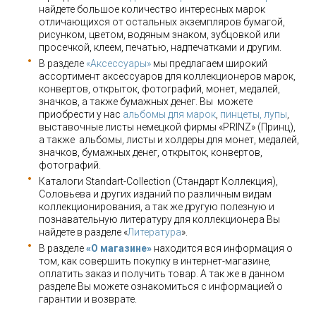
найдете большое количество интересных марок
отличающихся от остальных экземпляров бумагой,
рисунком, цветом, водяным знаком, зубцовкой или
просечкой, клеем, печатью, надпечатками и другим.
В разделе
«Аксессуары»
мы предлагаем широкий
ассортимент аксессуаров для коллекционеров марок,
конвертов, открыток, фотографий, монет, медалей,
значков, а также бумажных денег. Вы можете
приобрести у нас
альбомы для марок
,
пинцеты, лупы
,
выставочные листы немецкой фирмы «PRINZ» (Принц),
а также альбомы, листы и холдеры для монет, медалей,
значков, бумажных денег, открыток, конвертов,
фотографий.
Каталоги Standart-Collection (Стандарт Коллекция),
Соловьева и других изданий по различным видам
коллекционирования, а так же другую полезную и
познавательную литературу для коллекционера Вы
найдете в разделе «
Литература
».
В разделе
«О магазине»
находится вся информация о
том, как совершить покупку в интернет-магазине,
оплатить заказ и получить товар. А так же в данном
разделе Вы можете ознакомиться с информацией о
гарантии и возврате.