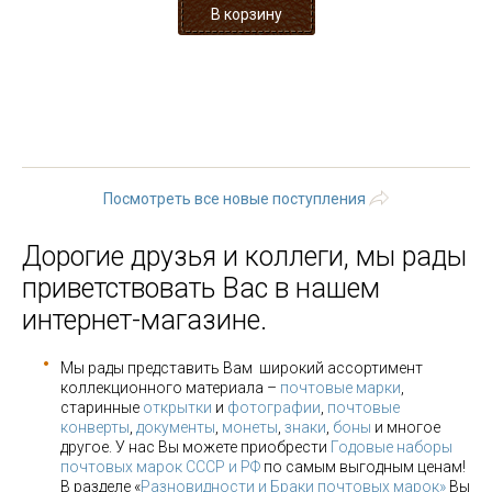
« первая
‹ предыдущая
…
6
7
8
9
10
11
12
13
14
…
следующая ›
последняя »
Посмотреть все новые поступления
Дорогие друзья и коллеги, мы рады
приветствовать Вас в нашем
интернет-магазине.
Мы рады представить Вам широкий ассортимент
коллекционного материала –
почтовые марки
,
старинные
открытки
и
фотографии
,
почтовые
конверты
,
документы
,
монеты
,
знаки
,
боны
и многое
другое. У нас Вы можете приобрести
Годовые наборы
почтовых марок СССР и РФ
по самым выгодным ценам!
В разделе «
Разновидности и Браки почтовых марок»
Вы