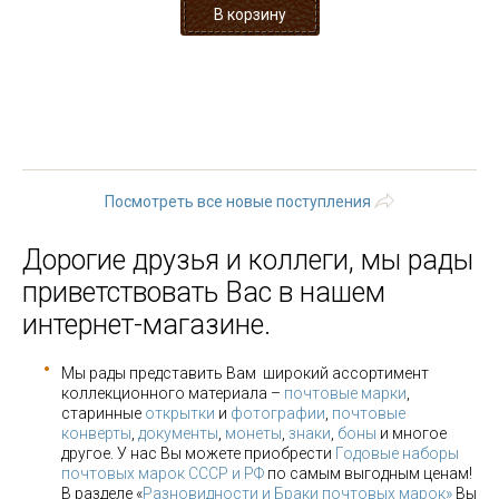
« первая
‹ предыдущая
…
5
6
7
8
9
10
11
12
13
…
следующая ›
последняя »
Посмотреть все новые поступления
Дорогие друзья и коллеги, мы рады
приветствовать Вас в нашем
интернет-магазине.
Мы рады представить Вам широкий ассортимент
коллекционного материала –
почтовые марки
,
старинные
открытки
и
фотографии
,
почтовые
конверты
,
документы
,
монеты
,
знаки
,
боны
и многое
другое. У нас Вы можете приобрести
Годовые наборы
почтовых марок СССР и РФ
по самым выгодным ценам!
В разделе «
Разновидности и Браки почтовых марок»
Вы