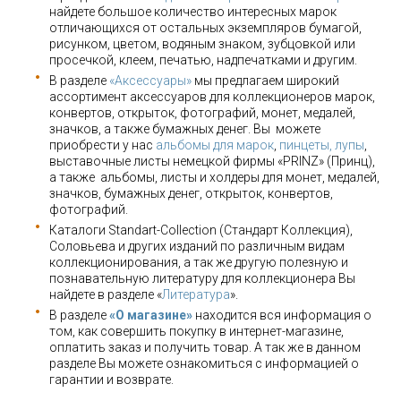
найдете большое количество интересных марок
отличающихся от остальных экземпляров бумагой,
рисунком, цветом, водяным знаком, зубцовкой или
просечкой, клеем, печатью, надпечатками и другим.
В разделе
«Аксессуары»
мы предлагаем широкий
ассортимент аксессуаров для коллекционеров марок,
конвертов, открыток, фотографий, монет, медалей,
значков, а также бумажных денег. Вы можете
приобрести у нас
альбомы для марок
,
пинцеты, лупы
,
выставочные листы немецкой фирмы «PRINZ» (Принц),
а также альбомы, листы и холдеры для монет, медалей,
значков, бумажных денег, открыток, конвертов,
фотографий.
Каталоги Standart-Collection (Стандарт Коллекция),
Соловьева и других изданий по различным видам
коллекционирования, а так же другую полезную и
познавательную литературу для коллекционера Вы
найдете в разделе «
Литература
».
В разделе
«О магазине»
находится вся информация о
том, как совершить покупку в интернет-магазине,
оплатить заказ и получить товар. А так же в данном
разделе Вы можете ознакомиться с информацией о
гарантии и возврате.