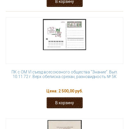
ПК с ОМ VI съезд всесоюзного общества "Знание". Вып.
10.11.72 г. Верх обелиска срезан, разновидность № 5К
Цена:
2 500,00 руб.