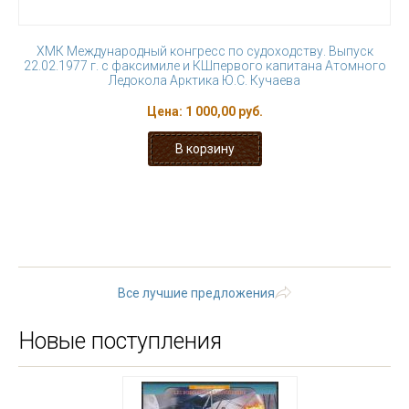
ХМК Международный конгресс по судоходству. Выпуск
22.02.1977 г. с факсимиле и КШпервого капитана Атомного
Ледокола Арктика Ю.С. Кучаева
Цена:
1 000,00 руб.
« первая
‹ предыдущая
…
5
6
7
8
9
10
11
12
13
…
следующая ›
последняя »
Все лучшие предложения
Новые поступления