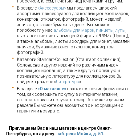
просечкой, клеем, печатью, надпечатками и другим.
В разделе
«Аксессуары»
мы предлагаем широкий
ассортимент аксессуаров для коллекционеров марок,
конвертов, открыток, фотографий, монет, медалей,
значков, а также бумажных денег. Вы можете
приобрести у нас
альбомы для марок
,
пинцеты, лупы
,
выставочные листы немецкой фирмы «PRINZ» (Принц),
а также альбомы, листы и холдеры для монет, медалей,
значков, бумажных денег, открыток, конвертов,
фотографий.
Каталоги Standart-Collection (Стандарт Коллекция),
Соловьева и других изданий по различным видам
коллекционирования, а так же другую полезную и
познавательную литературу для коллекционера Вы
найдете в разделе «
Литература
».
В разделе
«О магазине»
находится вся информация о
том, как совершить покупку в интернет-магазине,
оплатить заказ и получить товар. А так же в данном
разделе Вы можете ознакомиться с информацией о
гарантии и возврате.
Приглашаем Вас в наш магазин в центре Санкт-
Петербурга, по адресу:
наб. реки Мойки, д. 51
.