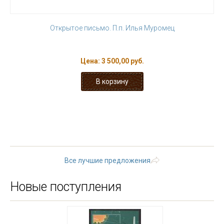
Открытое письмо. П.п. Илья Муромец
Цена:
3 500,00 руб.
« первая
‹ предыдущая
…
5
6
7
8
9
10
11
12
13
…
следующая ›
последняя »
Все лучшие предложения
Новые поступления