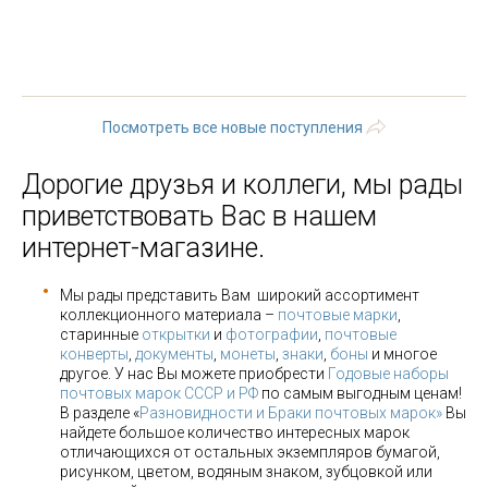
« первая
‹ предыдущая
…
5
6
7
8
9
10
11
12
13
…
следующая ›
последняя »
Посмотреть все новые поступления
Дорогие друзья и коллеги, мы рады
приветствовать Вас в нашем
интернет-магазине.
Мы рады представить Вам широкий ассортимент
коллекционного материала –
почтовые марки
,
старинные
открытки
и
фотографии
,
почтовые
конверты
,
документы
,
монеты
,
знаки
,
боны
и многое
другое. У нас Вы можете приобрести
Годовые наборы
почтовых марок СССР и РФ
по самым выгодным ценам!
В разделе «
Разновидности и Браки почтовых марок»
Вы
найдете большое количество интересных марок
отличающихся от остальных экземпляров бумагой,
рисунком, цветом, водяным знаком, зубцовкой или