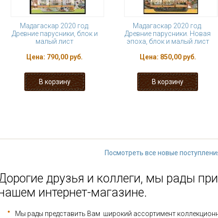
Мадагаскар 2020 год.
Мадагаскар 2020 год.
Древние парусники, блок и
Древние парусники. Новая
малый лист
эпоха, блок и малый лист
Цена:
790,00 руб.
Цена:
850,00 руб.
« первая
‹ предыдущая
…
5
6
11
12
13
…
следующая
Посмотреть все новые поступлени
Дорогие друзья и коллеги, мы рады при
нашем интернет-магазине.
Мы рады представить Вам широкий ассортимент коллекцион