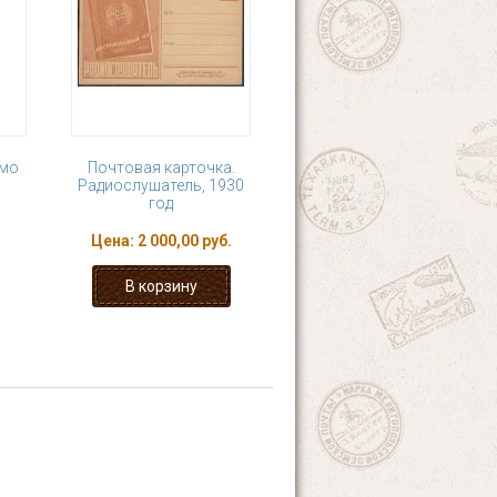
имо
Почтовая карточка.
Радиослушатель, 1930
год
Цена:
2 000,00 руб.
7
8
9
10
 ›
последняя »