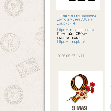
Наш магазин является
другом Музея СВО на
Думской, 4
https://t.me/spbmuzsvo
Помогайте СВОим
вместе с нами!
https://qr.nspk.ru/...
2025-05-27 16:11