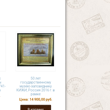
х
50 лет
ы
государственному
741-
музею-заповеднику
в
КИЖИ, Россия 2016 г. в
рамке
.
Цена:
14 900,00 руб.