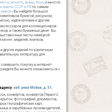
менты
,
монеты
,
знаки
,
боны
и многое
х марок СССР и РФ
по самым
х марок»
Вы найдете большое
кземпляров бумагой, рисунком,
чатью, надпечатками и другим.
аксессуаров для коллекционеров
чков, а также бумажных денег. Вы
 выставочные листы немецкой
 монет, медалей, значков,
а и других изданий по различным
авательную литературу для
 совершить покупку в интернет-
м разделе Вы можете ознакомиться с
 адресу:
наб. реки Мойки, д. 51
.
ок, конвертов, конвертов Первого
ткрыток, фотографий, документов,
рых географических карт,
нных и зарубежных производителей,