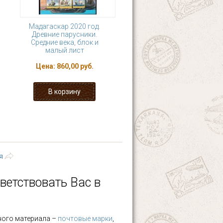
Мадагаскар 2020 год.
Древние парусники.
Средние века, блок и
малый лист
Цена:
860,00 руб.
7
8
9
10
 ›
последняя »
я
ветствовать Вас в
ного материала –
почтовые марки
,