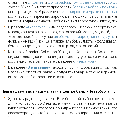
старинные
открытки
и
фотографии
,
почтовые конверты
,
доку
другое. У нас Вы можете приобрести
Годовые наборы почтовы
выгодным ценам! В разделе «
Разновидности и Браки почтовы
количество интересных марок отличающихся от остальных э
цветом, водяным знаком, зубцовкой или просечкой, клеем, пе
В разделе
«Аксессуары»
мы предлагаем широкий ассортимент 
марок, конвертов, открыток, фотографий, монет, медалей, зна
можете приобрести у нас
альбомы для марок
,
пинцеты, лупы
,
фирмы «PRINZ» (Принц), а также альбомы, листы и холдеры для
бумажных денег, открыток, конвертов, фотографий.
Каталоги Standart-Collection (Стандарт Коллекция), Соловьев
видам коллекционирования, а так же другую полезную и позн
коллекционера Вы найдете в разделе «
Литература
».
В разделе
«О магазине»
находится вся информация о том, как
магазине, оплатить заказ и получить товар. А так же в данно
информацией о гарантии и возврате.
Приглашаем Вас в наш магазин в центре Санкт-Петербурга, по
Здесь мы рады представить Вам большой выбор почтовых мар
Дня и конвертов со СпецГашениями по различной тематике, о
книг, журналов, каталогов по видам коллекционирования, ста
аксессуаров для любого вида коллекционирования отечестве