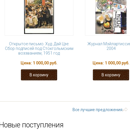
Открытое письмо. Худ. Дай Цзе.
Журнал Мэйлартисс
Сбор подписей под Стокгольмским
2004
воззванием, 1951 год
Цена:
1 000,00 руб.
Цена:
1 000,00 руб.
« первая
‹ предыдущая
…
5
6
11
12
13
…
следующая
Все лучшие предложения
Новые поступления