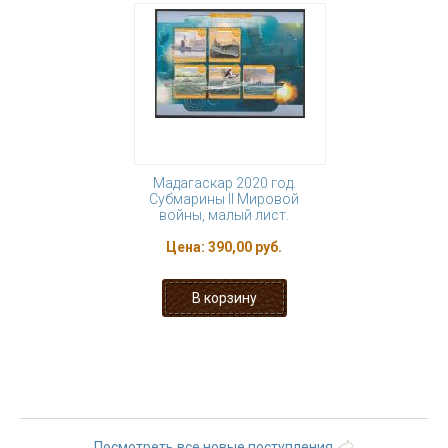
Мадагаскар 2020 год.
Субмарины II Мировой
войны, малый лист.
Цена:
390,00 руб.
« первая
‹ предыдущая
…
4
5
6
7
8
9
10
11
12
…
следующая ›
последняя »
Посмотреть все новые поступления