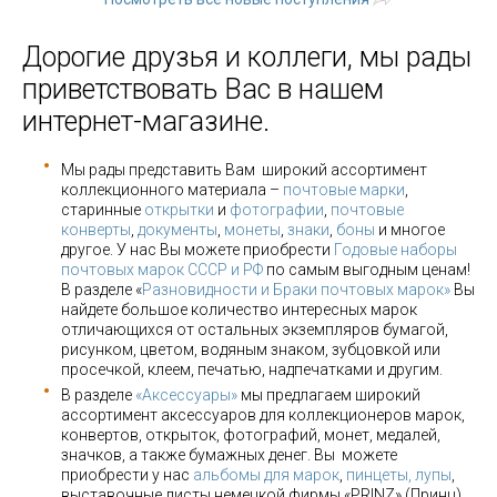
Дорогие друзья и коллеги, мы рады
приветствовать Вас в нашем
интернет-магазине.
Мы рады представить Вам широкий ассортимент
коллекционного материала –
почтовые марки
,
старинные
открытки
и
фотографии
,
почтовые
конверты
,
документы
,
монеты
,
знаки
,
боны
и многое
другое. У нас Вы можете приобрести
Годовые наборы
почтовых марок СССР и РФ
по самым выгодным ценам!
В разделе «
Разновидности и Браки почтовых марок»
Вы
найдете большое количество интересных марок
отличающихся от остальных экземпляров бумагой,
рисунком, цветом, водяным знаком, зубцовкой или
просечкой, клеем, печатью, надпечатками и другим.
В разделе
«Аксессуары»
мы предлагаем широкий
ассортимент аксессуаров для коллекционеров марок,
конвертов, открыток, фотографий, монет, медалей,
значков, а также бумажных денег. Вы можете
приобрести у нас
альбомы для марок
,
пинцеты, лупы
,
выставочные листы немецкой фирмы «PRINZ» (Принц),