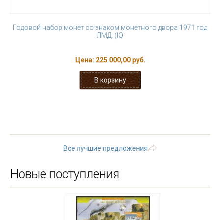
Годовой набор монет со знаком монетного двора 1971 год
ЛМД. (Ю
Цена:
225 000,00 руб.
« первая
‹ предыдущая
…
4
5
6
7
8
9
10
11
12
…
следующая ›
последняя »
Все лучшие предложения
Новые поступления