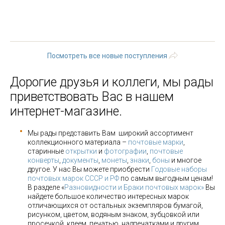
« первая
‹ предыдущая
…
4
5
6
7
8
9
10
11
12
…
следующая ›
последняя »
Посмотреть все новые поступления
Дорогие друзья и коллеги, мы рады
приветствовать Вас в нашем
интернет-магазине.
Мы рады представить Вам широкий ассортимент
коллекционного материала –
почтовые марки
,
старинные
открытки
и
фотографии
,
почтовые
конверты
,
документы
,
монеты
,
знаки
,
боны
и многое
другое. У нас Вы можете приобрести
Годовые наборы
почтовых марок СССР и РФ
по самым выгодным ценам!
В разделе «
Разновидности и Браки почтовых марок»
Вы
найдете большое количество интересных марок
отличающихся от остальных экземпляров бумагой,
рисунком, цветом, водяным знаком, зубцовкой или
просечкой, клеем, печатью, надпечатками и другим.