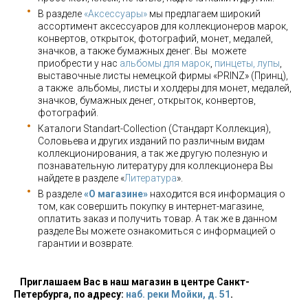
В разделе
«Аксессуары»
мы предлагаем широкий
ассортимент аксессуаров для коллекционеров марок,
конвертов, открыток, фотографий, монет, медалей,
значков, а также бумажных денег. Вы можете
приобрести у нас
альбомы для марок
,
пинцеты, лупы
,
выставочные листы немецкой фирмы «PRINZ» (Принц),
а также альбомы, листы и холдеры для монет, медалей,
значков, бумажных денег, открыток, конвертов,
фотографий.
Каталоги Standart-Collection (Стандарт Коллекция),
Соловьева и других изданий по различным видам
коллекционирования, а так же другую полезную и
познавательную литературу для коллекционера Вы
найдете в разделе «
Литература
».
В разделе
«О магазине»
находится вся информация о
том, как совершить покупку в интернет-магазине,
оплатить заказ и получить товар. А так же в данном
разделе Вы можете ознакомиться с информацией о
гарантии и возврате.
Приглашаем Вас в наш магазин в центре Санкт-
Петербурга, по адресу:
наб. реки Мойки, д. 51
.