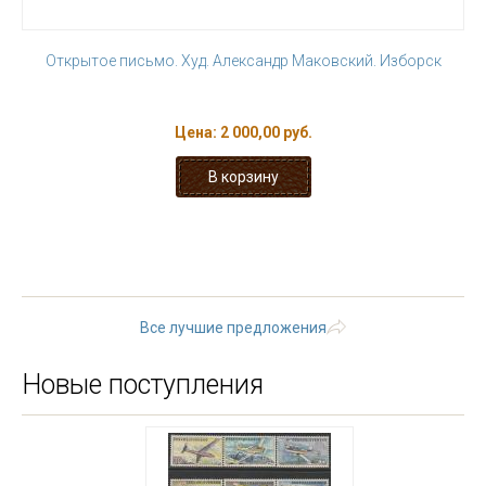
Открытое письмо. Худ. Александр Маковский. Изборск
Цена:
2 000,00 руб.
« первая
‹ предыдущая
…
4
5
6
7
8
9
10
11
12
…
следующая ›
последняя »
Все лучшие предложения
Новые поступления