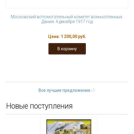
Московский вспомогательный комитет военнопленных.
Дания. 4 декабря 1917 год
Цена:
1 200,00 руб.
« первая
‹ предыдущая
…
4
5
6
7
8
9
10
11
12
…
следующая ›
последняя »
Все лучшие предложения
Новые поступления