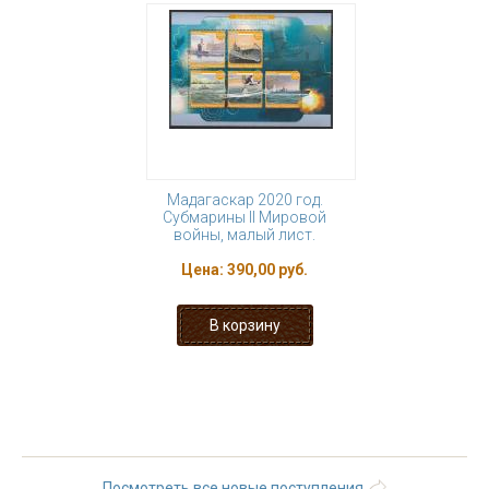
Мадагаскар 2020 год.
Субмарины II Мировой
войны, малый лист.
Цена:
390,00 руб.
« первая
‹ предыдущая
…
4
5
6
7
8
9
10
11
12
…
следующая ›
последняя »
Посмотреть все новые поступления