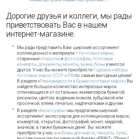
Дорогие друзья и коллеги, мы рады
приветствовать Вас в нашем
интернет-магазине.
Мы рады представить Вам широкий ассортимент
коллекционного материала –
почтовые марки
,
старинные
открытки
и
фотографии
,
почтовые
конверты
,
документы
,
монеты
,
знаки
,
боны
и многое
другое. У нас Вы можете приобрести
Годовые наборы
почтовых марок СССР и РФ
по самым выгодным ценам!
В разделе «
Разновидности и Браки почтовых марок»
Вы
найдете большое количество интересных марок
отличающихся от остальных экземпляров бумагой,
рисунком, цветом, водяным знаком, зубцовкой или
просечкой, клеем, печатью, надпечатками и другим.
В разделе
«Аксессуары»
мы предлагаем широкий
ассортимент аксессуаров для коллекционеров марок,
конвертов, открыток, фотографий, монет, медалей,
значков, а также бумажных денег. Вы можете
приобрести у нас
альбомы для марок
,
пинцеты, лупы
,
выставочные листы немецкой фирмы «PRINZ» (Принц),