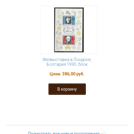
Филвыставка в Лондоне,
Болгария 1990, блок
Цена:
386,00 руб.
« первая
‹ предыдущая
…
4
5
6
7
8
9
10
11
12
…
следующая ›
последняя »
Посмотреть все новые поступления