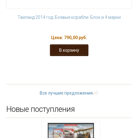
Таиланд 2014 год. Боевые корабли. Блок и 4 марки
Цена:
790,00 руб.
« первая
‹ предыдущая
…
4
5
6
7
8
9
10
11
12
…
следующая ›
последняя »
Все лучшие предложения
Новые поступления