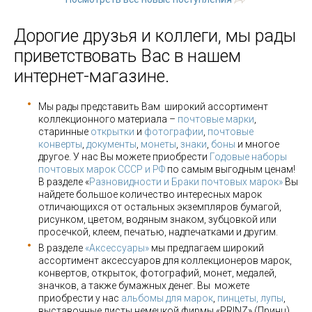
Дорогие друзья и коллеги, мы рады
приветствовать Вас в нашем
интернет-магазине.
Мы рады представить Вам широкий ассортимент
коллекционного материала –
почтовые марки
,
старинные
открытки
и
фотографии
,
почтовые
конверты
,
документы
,
монеты
,
знаки
,
боны
и многое
другое. У нас Вы можете приобрести
Годовые наборы
почтовых марок СССР и РФ
по самым выгодным ценам!
В разделе «
Разновидности и Браки почтовых марок»
Вы
найдете большое количество интересных марок
отличающихся от остальных экземпляров бумагой,
рисунком, цветом, водяным знаком, зубцовкой или
просечкой, клеем, печатью, надпечатками и другим.
В разделе
«Аксессуары»
мы предлагаем широкий
ассортимент аксессуаров для коллекционеров марок,
конвертов, открыток, фотографий, монет, медалей,
значков, а также бумажных денег. Вы можете
приобрести у нас
альбомы для марок
,
пинцеты, лупы
,
выставочные листы немецкой фирмы «PRINZ» (Принц),