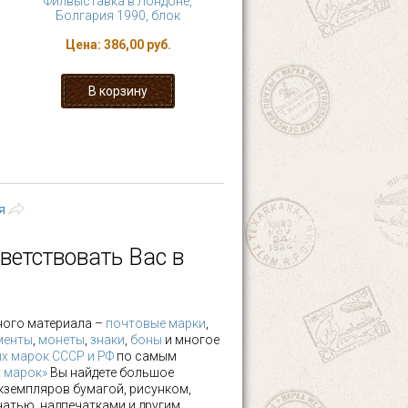
Филвыставка в Лондоне,
Болгария 1990, блок
Цена:
386,00 руб.
6
7
8
9
 ›
последняя »
я
ветствовать Вас в
ного материала –
почтовые марки
,
менты
,
монеты
,
знаки
,
боны
и многое
х марок СССР и РФ
по самым
х марок»
Вы найдете большое
кземпляров бумагой, рисунком,
чатью, надпечатками и другим.