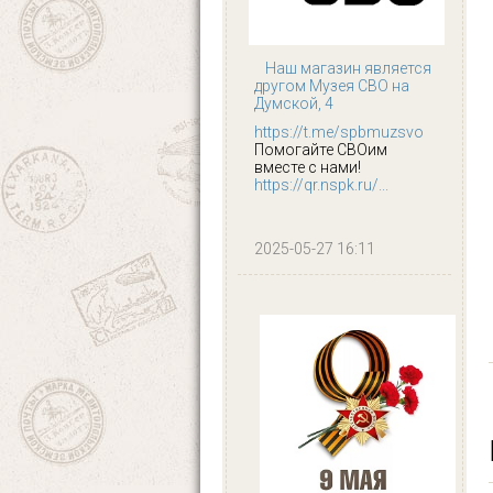
Наш магазин является
другом Музея СВО на
Думской, 4
https://t.me/spbmuzsvo
Помогайте СВОим
вместе с нами!
https://qr.nspk.ru/...
2025-05-27 16:11