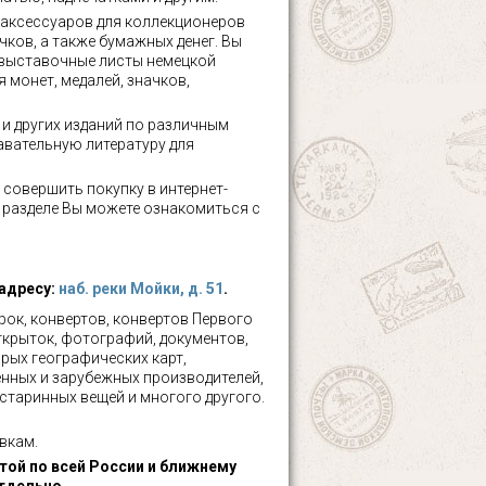
аксессуаров для коллекционеров
чков, а также бумажных денег. Вы
 выставочные листы немецкой
 монет, медалей, значков,
а и других изданий по различным
авательную литературу для
 совершить покупку в интернет-
м разделе Вы можете ознакомиться с
 адресу:
наб. реки Мойки, д. 51
.
ок, конвертов, конвертов Первого
ткрыток, фотографий, документов,
рых географических карт,
нных и зарубежных производителей,
 старинных вещей и многого другого.
вкам.
ой по всей России и ближнему