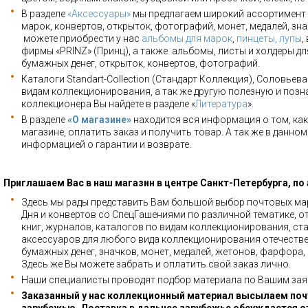
В разделе
«Аксессуары»
мы предлагаем широкий ассортимент 
марок, конвертов, открыток, фотографий, монет, медалей, зна
можете приобрести у нас
альбомы для марок
,
пинцеты, лупы
,
фирмы «PRINZ» (Принц), а также альбомы, листы и холдеры для
бумажных денег, открыток, конвертов, фотографий.
Каталоги Standart-Collection (Стандарт Коллекция), Соловьев
видам коллекционирования, а так же другую полезную и позн
коллекционера Вы найдете в разделе «
Литература
».
В разделе
«О магазине»
находится вся информация о том, как
магазине, оплатить заказ и получить товар. А так же в данно
информацией о гарантии и возврате.
Приглашаем Вас в наш магазин в центре Санкт-Петербурга, по
Здесь мы рады представить Вам большой выбор почтовых мар
Дня и конвертов со СпецГашениями по различной тематике, о
книг, журналов, каталогов по видам коллекционирования, ста
аксессуаров для любого вида коллекционирования отечестве
бумажных денег, значков, монет, медалей, жетонов, фарфора,
Здесь же Вы можете забрать и оплатить свой заказ лично.
Наши специалисты проводят подбор материала по Вашим зая
Заказанный у нас коллекционный материал высылаем почт