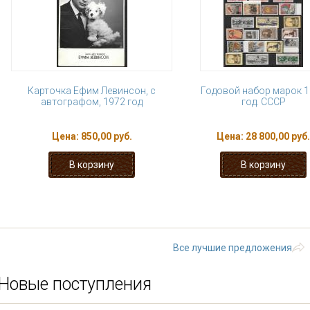
Карточка Ефим Левинсон, с
Годовой набор марок 
автографом, 1972 год
год. СССР
Цена:
850,00 руб.
Цена:
28 800,00 руб.
« первая
‹ предыдущая
…
4
5
10
11
12
…
следующая
Все лучшие предложения
Новые поступления