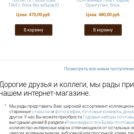
100 лет UIT, Монголия
ООН Женева 1998 г, Фауна,
1965 г, блок без зубцов Ю
Орангутанг, блок.
Цена:
470,00 руб.
Цена:
480,00 руб.
« первая
‹ предыдущая
…
4
5
10
11
12
…
следующая
Посмотреть все новые поступлени
Дорогие друзья и коллеги, мы рады при
нашем интернет-магазине.
Мы рады представить Вам широкий ассортимент коллекцион
старинные
открытки
и
фотографии
,
почтовые конверты
,
доку
другое. У нас Вы можете приобрести
Годовые наборы почтовы
выгодным ценам! В разделе «
Разновидности и Браки почтовы
количество интересных марок отличающихся от остальных э
цветом, водяным знаком, зубцовкой или просечкой, клеем, пе