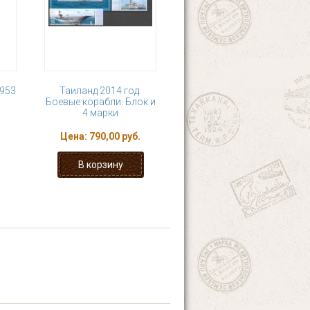
1953
Таиланд 2014 год.
Боевые корабли. Блок и
4 марки
Цена:
790,00 руб.
6
7
8
9
 ›
последняя »