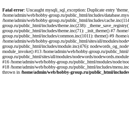
Fatal error
: Uncaught mysqli_sql_exception: Duplicate entry 'theme
/home/admin/web/hobby-group.ru/public_html/includes/database.mysq
/home/admin/web/hobby-group.ru/public_html/includes/cache.inc(114
group.ru/public_html/includes/theme.inc(238): _theme_save_registr
group.ru/public_html/includes/theme.inc(71): _init_theme() #7 /hom
group.ru/public_html/includes/common.inc(1011): theme() #9 /home
/home/admin/web/hobby-group.ru/public_html/sites/all/modules/n
group.ru/public_html/includes/module.inc(476): nodewords_og_node
module_invoke() #13 /home/admin/web/hobby-group.ru/public_html/
group.ru/public_html/sites/all/modules/nodewords/nodewords.modu
#16 /home/admin/web/hobby-group.ru/public_html/modules/node/nod
#18 /home/admin/web/hobby-group.ru/public_html/includes/menu.inc
thrown in
/home/admin/web/hobby-group.ru/public_html/includes