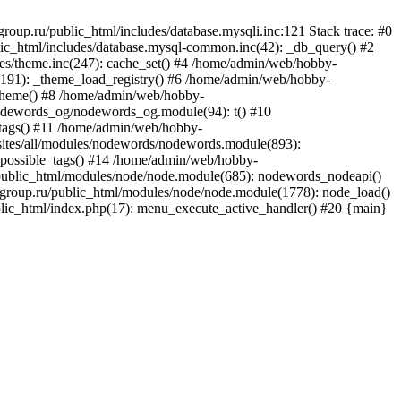
oup.ru/public_html/includes/database.mysqli.inc:121 Stack trace: #0
ic_html/includes/database.mysql-common.inc(42): _db_query() #2
es/theme.inc(247): cache_set() #4 /home/admin/web/hobby-
c(191): _theme_load_registry() #6 /home/admin/web/hobby-
t_theme() #8 /home/admin/web/hobby-
nodewords_og/nodewords_og.module(94): t() #10
tags() #11 /home/admin/web/hobby-
sites/all/modules/nodewords/nodewords.module(893):
possible_tags() #14 /home/admin/web/hobby-
public_html/modules/node/node.module(685): nodewords_nodeapi()
roup.ru/public_html/modules/node/node.module(1778): node_load()
lic_html/index.php(17): menu_execute_active_handler() #20 {main}