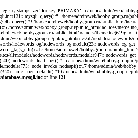
_registry:stamps_zen' for key 'PRIMARY' in /home/admin/web/hobby-gr
li.inc(121): mysqli_query() #1 /home/admin/web/hobby-group.ru/publ
): db_query() #3 /home/admin/web/hobby-group.ru/public_html/includ
y() #5 /home/admin/web/hobby-group.ru/public_html/includes/theme.in
e/admin/web/hobby-group.ru/public_html/includes/theme.inc(619): ini
/admin/web/hobby-group.ru/public_html/sites/all/modules/nodewords/
odewords/nodewords_og/nodewords_og.module(23): nodewords_og_get_
words_tags_info() #12 /home/admin/web/hobby-group.ru/public_html/
sites/all/modules/nodewords/nodewords.module(947): nodewords_get_
le(500): nodewords_load_tags() #15 /home/admin/web/hobby-group.ru/
e.module(773): node_invoke_nodeapi() #17 /home/admin/web/hobby-g
(350): node_page_default() #19 /home/admin/web/hobby-group.ru/pub
/database.mysqli.inc
on line
121