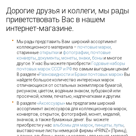
Дорогие друзья и коллеги, мы рады
приветствовать Вас в нашем
интернет-магазине.
Мы рады представить Вам широкий ассортимент
коллекционного материала –
почтовые марки
,
старинные
открытки
и
фотографии
,
почтовые
конверты
,
документы
,
монеты
,
знаки
,
боны
и многое
другое. У нас Вы можете приобрести
Годовые наборы
почтовых марок СССР и РФ
по самым выгодным ценам!
В разделе «
Разновидности и Браки почтовых марок»
Вы
найдете большое количество интересных марок
отличающихся от остальных экземпляров бумагой,
рисунком, цветом, водяным знаком, зубцовкой или
просечкой, клеем, печатью, надпечатками и другим.
В разделе
«Аксессуары»
мы предлагаем широкий
ассортимент аксессуаров для коллекционеров марок,
конвертов, открыток, фотографий, монет, медалей,
значков, а также бумажных денег. Вы можете
приобрести у нас
альбомы для марок
,
пинцеты, лупы
,
выставочные листы немецкой фирмы «PRINZ» (Принц),