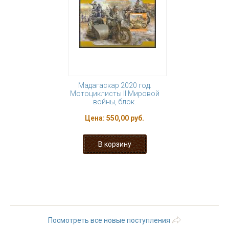
Мадагаскар 2020 год.
Мотоциклисты II Мировой
войны, блок.
Цена:
550,00 руб.
« первая
‹ предыдущая
…
3
4
5
6
7
8
9
10
11
…
следующая ›
последняя »
Посмотреть все новые поступления