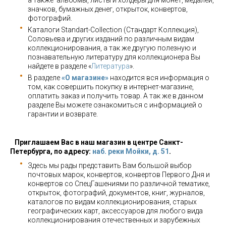
а также альбомы, листы и холдеры для монет, медалей,
значков, бумажных денег, открыток, конвертов,
фотографий.
Каталоги Standart-Collection (Стандарт Коллекция),
Соловьева и других изданий по различным видам
коллекционирования, а так же другую полезную и
познавательную литературу для коллекционера Вы
найдете в разделе «
Литература
».
В разделе
«О магазине»
находится вся информация о
том, как совершить покупку в интернет-магазине,
оплатить заказ и получить товар. А так же в данном
разделе Вы можете ознакомиться с информацией о
гарантии и возврате.
Приглашаем Вас в наш магазин в центре Санкт-
Петербурга, по адресу:
наб. реки Мойки, д. 51
.
Здесь мы рады представить Вам большой выбор
почтовых марок, конвертов, конвертов Первого Дня и
конвертов со СпецГашениями по различной тематике,
открыток, фотографий, документов, книг, журналов,
каталогов по видам коллекционирования, старых
географических карт, аксессуаров для любого вида
коллекционирования отечественных и зарубежных