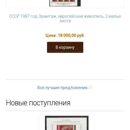
СССР 1987 год. Эрмитаж, европейская живопись, 2 малых
листа
Цена:
18 000,00 руб.
« первая
‹ предыдущая
…
3
4
5
6
7
8
9
10
11
…
следующая ›
последняя »
Все лучшие предложения
Новые поступления