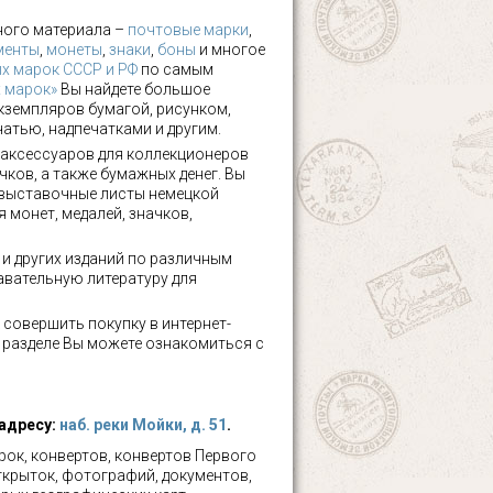
ного материала –
почтовые марки
,
менты
,
монеты
,
знаки
,
боны
и многое
х марок СССР и РФ
по самым
х марок»
Вы найдете большое
кземпляров бумагой, рисунком,
чатью, надпечатками и другим.
аксессуаров для коллекционеров
чков, а также бумажных денег. Вы
 выставочные листы немецкой
 монет, медалей, значков,
а и других изданий по различным
авательную литературу для
 совершить покупку в интернет-
м разделе Вы можете ознакомиться с
 адресу:
наб. реки Мойки, д. 51
.
ок, конвертов, конвертов Первого
ткрыток, фотографий, документов,