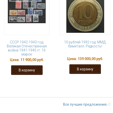
СССР 1942-1943 год.
10 рублей 1992 год. ММД,
Великая Отечественная
биметалл. Редкость!
война 1941-1945 гг. 16
марок
Цена:
139 000,00 руб.
Цена:
11 900,00 руб.
« первая
‹ предыдущая
…
3
4
9
10
11
…
следующая
Все лучшие предложения