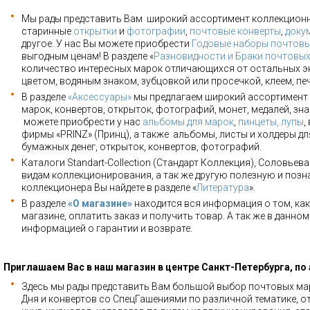
Мы рады представить Вам широкий ассортимент коллекцион
старинные
открытки
и
фотографии
,
почтовые конверты
,
доку
другое. У нас Вы можете приобрести
Годовые наборы почтовы
выгодным ценам! В разделе «
Разновидности и Браки почтовы
количество интересных марок отличающихся от остальных э
цветом, водяным знаком, зубцовкой или просечкой, клеем, пе
В разделе
«Аксессуары»
мы предлагаем широкий ассортимент 
марок, конвертов, открыток, фотографий, монет, медалей, зна
можете приобрести у нас
альбомы для марок
,
пинцеты, лупы
,
фирмы «PRINZ» (Принц), а также альбомы, листы и холдеры для
бумажных денег, открыток, конвертов, фотографий.
Каталоги Standart-Collection (Стандарт Коллекция), Соловьев
видам коллекционирования, а так же другую полезную и позн
коллекционера Вы найдете в разделе «
Литература
».
В разделе
«О магазине»
находится вся информация о том, как
магазине, оплатить заказ и получить товар. А так же в данно
информацией о гарантии и возврате.
Приглашаем Вас в наш магазин в центре Санкт-Петербурга, по
Здесь мы рады представить Вам большой выбор почтовых мар
Дня и конвертов со СпецГашениями по различной тематике, о