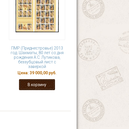
ПМР (Приднестровье) 2013
год. Шахматы, 80 лет со дня
рождения А.С. Лутикова,
беззубцовый лист с
заверкой
Цена:
39 000,00 руб.
5
6
7
8
 ›
последняя »