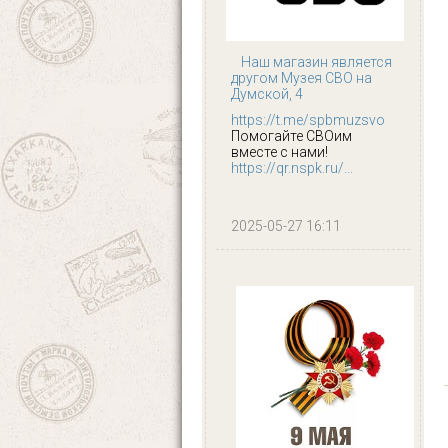
Наш магазин является
другом Музея СВО на
Думской, 4
https://t.me/spbmuzsvo
Помогайте СВОим
вместе с нами!
https://qr.nspk.ru/...
2025-05-27 16:11