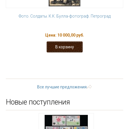
Фото. Солдаты. К.К. Булла-фотограф. Петроград
Цена:
10 000,00 руб.
« первая
‹ предыдущая
…
3
4
5
6
7
8
9
10
11
…
следующая ›
последняя »
Все лучшие предложения
Новые поступления