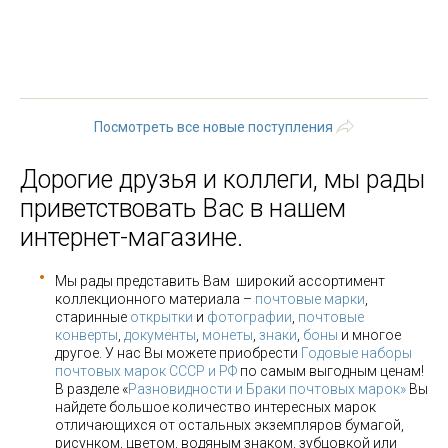
« первая
‹ предыдущая
…
3
4
5
6
7
8
9
10
11
…
следующая ›
последняя »
Посмотреть все новые поступления
Дорогие друзья и коллеги, мы рады
приветствовать Вас в нашем
интернет-магазине.
Мы рады представить Вам широкий ассортимент
коллекционного материала –
почтовые марки
,
старинные
открытки
и
фотографии
,
почтовые
конверты
,
документы
,
монеты
,
знаки
,
боны
и многое
другое. У нас Вы можете приобрести
Годовые наборы
почтовых марок СССР и РФ
по самым выгодным ценам!
В разделе «
Разновидности и Браки почтовых марок»
Вы
найдете большое количество интересных марок
отличающихся от остальных экземпляров бумагой,
рисунком, цветом, водяным знаком, зубцовкой или