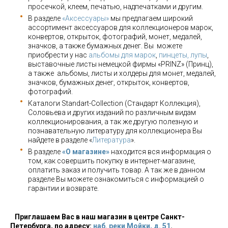
просечкой, клеем, печатью, надпечатками и другим.
В разделе
«Аксессуары»
мы предлагаем широкий
ассортимент аксессуаров для коллекционеров марок,
конвертов, открыток, фотографий, монет, медалей,
значков, а также бумажных денег. Вы можете
приобрести у нас
альбомы для марок
,
пинцеты, лупы
,
выставочные листы немецкой фирмы «PRINZ» (Принц),
а также альбомы, листы и холдеры для монет, медалей,
значков, бумажных денег, открыток, конвертов,
фотографий.
Каталоги Standart-Collection (Стандарт Коллекция),
Соловьева и других изданий по различным видам
коллекционирования, а так же другую полезную и
познавательную литературу для коллекционера Вы
найдете в разделе «
Литература
».
В разделе
«О магазине»
находится вся информация о
том, как совершить покупку в интернет-магазине,
оплатить заказ и получить товар. А так же в данном
разделе Вы можете ознакомиться с информацией о
гарантии и возврате.
Приглашаем Вас в наш магазин в центре Санкт-
Петербурга, по адресу:
наб. реки Мойки, д. 51
.