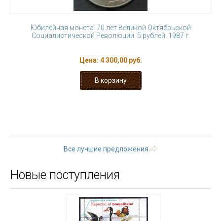
Юбилейная монета. 70 лет Великой Октябрьской
Социалистической Революции. 5 рублей. 1987 г.
Цена:
4 300,00 руб.
« первая
‹ предыдущая
…
3
4
5
6
7
8
9
10
11
…
следующая ›
последняя »
Все лучшие предложения
Новые поступления