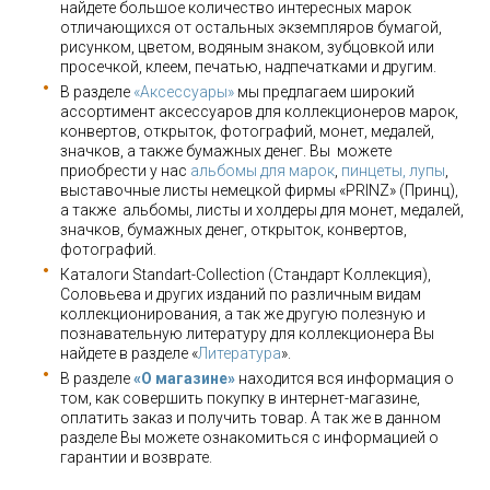
найдете большое количество интересных марок
отличающихся от остальных экземпляров бумагой,
рисунком, цветом, водяным знаком, зубцовкой или
просечкой, клеем, печатью, надпечатками и другим.
В разделе
«Аксессуары»
мы предлагаем широкий
ассортимент аксессуаров для коллекционеров марок,
конвертов, открыток, фотографий, монет, медалей,
значков, а также бумажных денег. Вы можете
приобрести у нас
альбомы для марок
,
пинцеты, лупы
,
выставочные листы немецкой фирмы «PRINZ» (Принц),
а также альбомы, листы и холдеры для монет, медалей,
значков, бумажных денег, открыток, конвертов,
фотографий.
Каталоги Standart-Collection (Стандарт Коллекция),
Соловьева и других изданий по различным видам
коллекционирования, а так же другую полезную и
познавательную литературу для коллекционера Вы
найдете в разделе «
Литература
».
В разделе
«О магазине»
находится вся информация о
том, как совершить покупку в интернет-магазине,
оплатить заказ и получить товар. А так же в данном
разделе Вы можете ознакомиться с информацией о
гарантии и возврате.