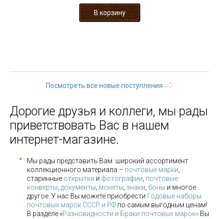
« первая
‹ предыдущая
…
3
4
5
6
7
8
9
10
11
…
следующая ›
последняя »
Посмотреть все новые поступления
Дорогие друзья и коллеги, мы рады
приветствовать Вас в нашем
интернет-магазине.
Мы рады представить Вам широкий ассортимент
коллекционного материала –
почтовые марки
,
старинные
открытки
и
фотографии
,
почтовые
конверты
,
документы
,
монеты
,
знаки
,
боны
и многое
другое. У нас Вы можете приобрести
Годовые наборы
почтовых марок СССР и РФ
по самым выгодным ценам!
В разделе «
Разновидности и Браки почтовых марок»
Вы