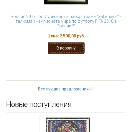
Россия 2017 год. Сувенирный набор в раме "Забивака™ -
талисман Чемпионата мира по футболу FIFA 2018 в
России™"
Цена:
2 500,00 руб.
« первая
‹ предыдущая
…
3
4
5
6
7
8
9
10
11
…
следующая ›
последняя »
Все лучшие предложения
Новые поступления