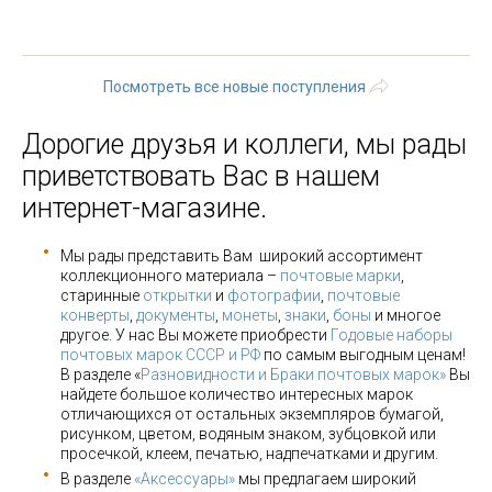
4
5
6
7
8
9
10
11
…
следующая ›
последняя »
Посмотреть все новые поступления
Дорогие друзья и коллеги, мы рады
приветствовать Вас в нашем
интернет-магазине.
Мы рады представить Вам широкий ассортимент
коллекционного материала –
почтовые марки
,
старинные
открытки
и
фотографии
,
почтовые
конверты
,
документы
,
монеты
,
знаки
,
боны
и многое
другое. У нас Вы можете приобрести
Годовые наборы
почтовых марок СССР и РФ
по самым выгодным ценам!
В разделе «
Разновидности и Браки почтовых марок»
Вы
найдете большое количество интересных марок
отличающихся от остальных экземпляров бумагой,
рисунком, цветом, водяным знаком, зубцовкой или
просечкой, клеем, печатью, надпечатками и другим.
В разделе
«Аксессуары»
мы предлагаем широкий