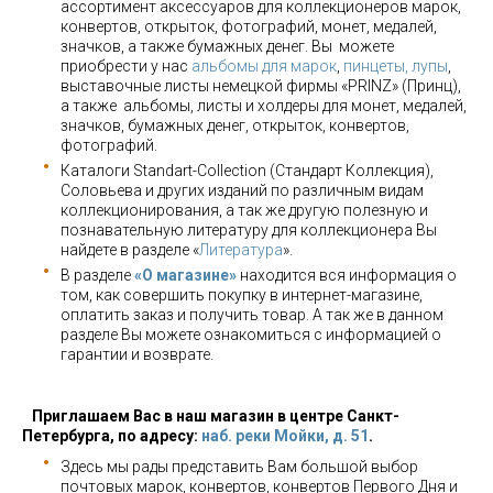
ассортимент аксессуаров для коллекционеров марок,
конвертов, открыток, фотографий, монет, медалей,
значков, а также бумажных денег. Вы можете
приобрести у нас
альбомы для марок
,
пинцеты, лупы
,
выставочные листы немецкой фирмы «PRINZ» (Принц),
а также альбомы, листы и холдеры для монет, медалей,
значков, бумажных денег, открыток, конвертов,
фотографий.
Каталоги Standart-Collection (Стандарт Коллекция),
Соловьева и других изданий по различным видам
коллекционирования, а так же другую полезную и
познавательную литературу для коллекционера Вы
найдете в разделе «
Литература
».
В разделе
«О магазине»
находится вся информация о
том, как совершить покупку в интернет-магазине,
оплатить заказ и получить товар. А так же в данном
разделе Вы можете ознакомиться с информацией о
гарантии и возврате.
Приглашаем Вас в наш магазин в центре Санкт-
Петербурга, по адресу:
наб. реки Мойки, д. 51
.
Здесь мы рады представить Вам большой выбор
почтовых марок, конвертов, конвертов Первого Дня и