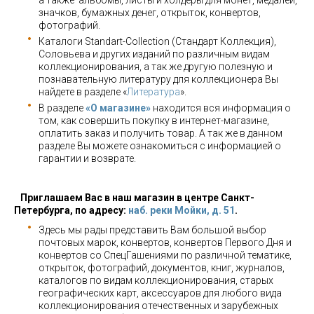
а также альбомы, листы и холдеры для монет, медалей,
значков, бумажных денег, открыток, конвертов,
фотографий.
Каталоги Standart-Collection (Стандарт Коллекция),
Соловьева и других изданий по различным видам
коллекционирования, а так же другую полезную и
познавательную литературу для коллекционера Вы
найдете в разделе «
Литература
».
В разделе
«О магазине»
находится вся информация о
том, как совершить покупку в интернет-магазине,
оплатить заказ и получить товар. А так же в данном
разделе Вы можете ознакомиться с информацией о
гарантии и возврате.
Приглашаем Вас в наш магазин в центре Санкт-
Петербурга, по адресу:
наб. реки Мойки, д. 51
.
Здесь мы рады представить Вам большой выбор
почтовых марок, конвертов, конвертов Первого Дня и
конвертов со СпецГашениями по различной тематике,
открыток, фотографий, документов, книг, журналов,
каталогов по видам коллекционирования, старых
географических карт, аксессуаров для любого вида
коллекционирования отечественных и зарубежных