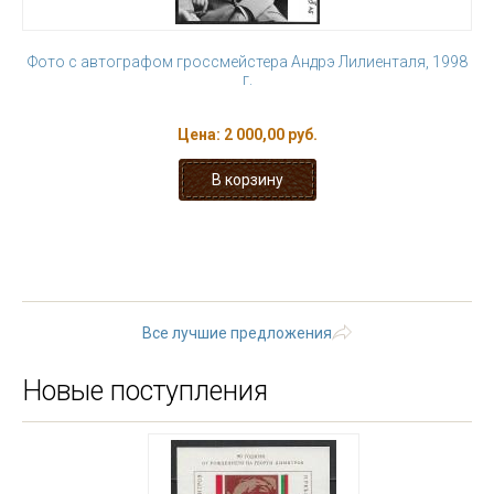
Фото с автографом гроссмейстера Андрэ Лилиенталя, 1998
г.
Цена:
2 000,00 руб.
« первая
‹ предыдущая
…
3
4
5
6
7
8
9
10
11
…
следующая ›
последняя »
Все лучшие предложения
Новые поступления