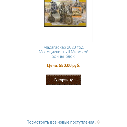
Мадагаскар 2020 год.
Мотоциклисты II Мировой
войны, блок.
Цена:
550,00 руб.
« первая
‹ предыдущая
…
3
4
5
6
7
8
9
10
11
…
следующая ›
последняя »
Посмотреть все новые поступления