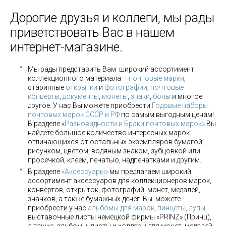
Дорогие друзья и коллеги, мы рады
приветствовать Вас в нашем
интернет-магазине.
Мы рады представить Вам широкий ассортимент
коллекционного материала –
почтовые марки
,
старинные
открытки
и
фотографии
,
почтовые
конверты
,
документы
,
монеты
,
знаки
,
боны
и многое
другое. У нас Вы можете приобрести
Годовые наборы
почтовых марок СССР и РФ
по самым выгодным ценам!
В разделе «
Разновидности и Браки почтовых марок»
Вы
найдете большое количество интересных марок
отличающихся от остальных экземпляров бумагой,
рисунком, цветом, водяным знаком, зубцовкой или
просечкой, клеем, печатью, надпечатками и другим.
В разделе
«Аксессуары»
мы предлагаем широкий
ассортимент аксессуаров для коллекционеров марок,
конвертов, открыток, фотографий, монет, медалей,
значков, а также бумажных денег. Вы можете
приобрести у нас
альбомы для марок
,
пинцеты, лупы
,
выставочные листы немецкой фирмы «PRINZ» (Принц),