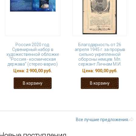
Россия 2020 год.
Благодарность от 26
Сувенирный набор в
апреля 1945 г. за прорыв
художественной обложке
сильно укрепленной
"Россия - космическая
обороны немцев. Мл.
держава" (стерео-варио)
сержант Личнам М.И.
Цена:
2 900,00 руб.
Цена:
900,00 руб.
« первая
‹ предыдущая
…
2
3
8
9
10
…
следующая 
Все лучшие предложения
Новые поступления