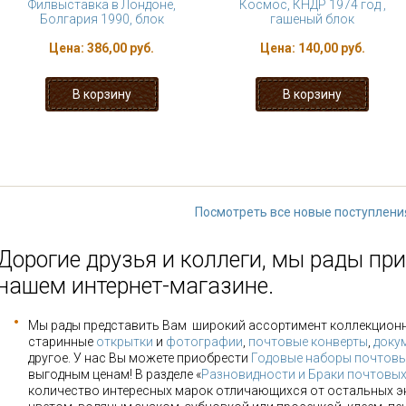
Филвыставка в Лондоне,
Космос, КНДР 1974 год ,
Болгария 1990, блок
гашеный блок
Цена:
386,00 руб.
Цена:
140,00 руб.
« первая
‹ предыдущая
…
2
3
8
9
10
…
следующая 
Посмотреть все новые поступлени
Дорогие друзья и коллеги, мы рады при
нашем интернет-магазине.
Мы рады представить Вам широкий ассортимент коллекцион
старинные
открытки
и
фотографии
,
почтовые конверты
,
доку
другое. У нас Вы можете приобрести
Годовые наборы почтовы
выгодным ценам! В разделе «
Разновидности и Браки почтовы
количество интересных марок отличающихся от остальных э