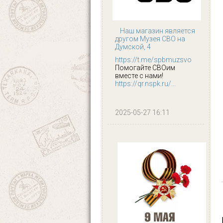
Наш магазин является
другом Музея СВО на
Думской, 4
https://t.me/spbmuzsvo
Помогайте СВОим
вместе с нами!
https://qr.nspk.ru/...
2025-05-27 16:11