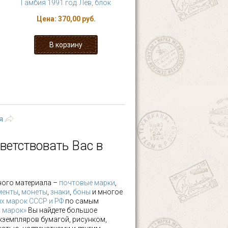
Гамбия 1991 год. Лев, блок
Цена:
370,00 руб.
4
5
6
7
›
последняя »
я
ветствовать Вас в
ного материала –
почтовые марки
,
менты
,
монеты
,
знаки
,
боны
и многое
х марок СССР и РФ
по самым
х марок»
Вы найдете большое
кземпляров бумагой, рисунком,