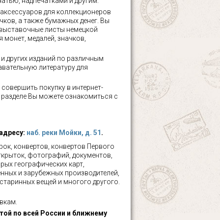
чатью, надпечатками и другим.
аксессуаров для коллекционеров
чков, а также бумажных денег. Вы
 выставочные листы немецкой
 монет, медалей, значков,
а и других изданий по различным
авательную литературу для
 совершить покупку в интернет-
м разделе Вы можете ознакомиться с
 адресу:
наб. реки Мойки, д. 51
.
ок, конвертов, конвертов Первого
ткрыток, фотографий, документов,
рых географических карт,
нных и зарубежных производителей,
 старинных вещей и многого другого.
вкам.
ой по всей России и ближнему