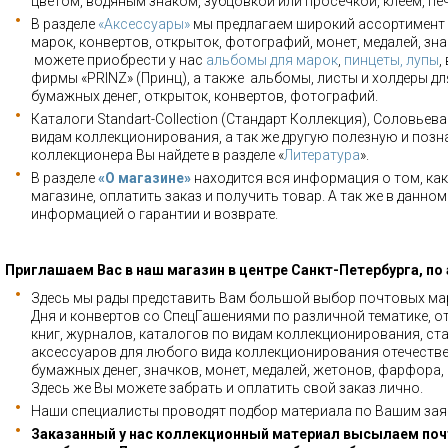
цветом, водяным знаком, зубцовкой или просечкой, клеем, пе
В разделе
«Аксессуары»
мы предлагаем широкий ассортимент 
марок, конвертов, открыток, фотографий, монет, медалей, зна
можете приобрести у нас
альбомы для марок
,
пинцеты, лупы
,
фирмы «PRINZ» (Принц), а также альбомы, листы и холдеры для
бумажных денег, открыток, конвертов, фотографий.
Каталоги Standart-Collection (Стандарт Коллекция), Соловьев
видам коллекционирования, а так же другую полезную и позн
коллекционера Вы найдете в разделе «
Литература
».
В разделе
«О магазине»
находится вся информация о том, как
магазине, оплатить заказ и получить товар. А так же в данно
информацией о гарантии и возврате.
Приглашаем Вас в наш магазин в центре Санкт-Петербурга, по
Здесь мы рады представить Вам большой выбор почтовых мар
Дня и конвертов со СпецГашениями по различной тематике, о
книг, журналов, каталогов по видам коллекционирования, ста
аксессуаров для любого вида коллекционирования отечестве
бумажных денег, значков, монет, медалей, жетонов, фарфора,
Здесь же Вы можете забрать и оплатить свой заказ лично.
Наши специалисты проводят подбор материала по Вашим зая
Заказанный у нас коллекционный материал высылаем почт