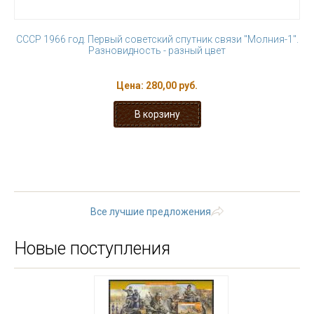
СССР 1966 год. Первый советский спутник связи "Молния-1".
Разновидность - разный цвет
Цена:
280,00 руб.
« первая
‹ предыдущая
…
2
3
4
5
6
7
8
9
10
…
следующая ›
последняя »
Все лучшие предложения
Новые поступления