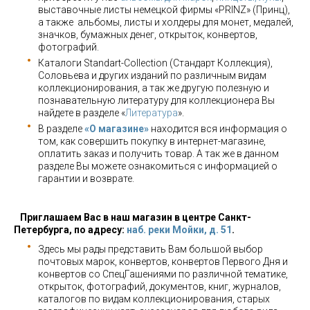
выставочные листы немецкой фирмы «PRINZ» (Принц),
а также альбомы, листы и холдеры для монет, медалей,
значков, бумажных денег, открыток, конвертов,
фотографий.
Каталоги Standart-Collection (Стандарт Коллекция),
Соловьева и других изданий по различным видам
коллекционирования, а так же другую полезную и
познавательную литературу для коллекционера Вы
найдете в разделе «
Литература
».
В разделе
«О магазине»
находится вся информация о
том, как совершить покупку в интернет-магазине,
оплатить заказ и получить товар. А так же в данном
разделе Вы можете ознакомиться с информацией о
гарантии и возврате.
Приглашаем Вас в наш магазин в центре Санкт-
Петербурга, по адресу:
наб. реки Мойки, д. 51
.
Здесь мы рады представить Вам большой выбор
почтовых марок, конвертов, конвертов Первого Дня и
конвертов со СпецГашениями по различной тематике,
открыток, фотографий, документов, книг, журналов,
каталогов по видам коллекционирования, старых