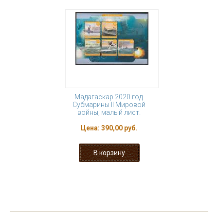
Мадагаскар 2020 год.
Субмарины II Мировой
войны, малый лист.
Цена:
390,00 руб.
« первая
‹ предыдущая
…
2
3
4
5
6
7
8
9
10
…
следующая ›
последняя »