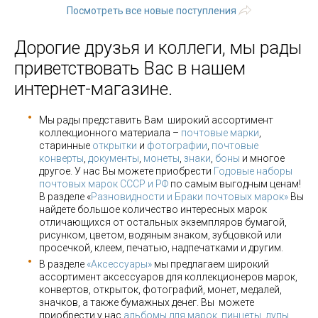
Посмотреть все новые поступления
Дорогие друзья и коллеги, мы рады
приветствовать Вас в нашем
интернет-магазине.
Мы рады представить Вам широкий ассортимент
коллекционного материала –
почтовые марки
,
старинные
открытки
и
фотографии
,
почтовые
конверты
,
документы
,
монеты
,
знаки
,
боны
и многое
другое. У нас Вы можете приобрести
Годовые наборы
почтовых марок СССР и РФ
по самым выгодным ценам!
В разделе «
Разновидности и Браки почтовых марок»
Вы
найдете большое количество интересных марок
отличающихся от остальных экземпляров бумагой,
рисунком, цветом, водяным знаком, зубцовкой или
просечкой, клеем, печатью, надпечатками и другим.
В разделе
«Аксессуары»
мы предлагаем широкий
ассортимент аксессуаров для коллекционеров марок,
конвертов, открыток, фотографий, монет, медалей,
значков, а также бумажных денег. Вы можете
приобрести у нас
альбомы для марок
,
пинцеты, лупы
,