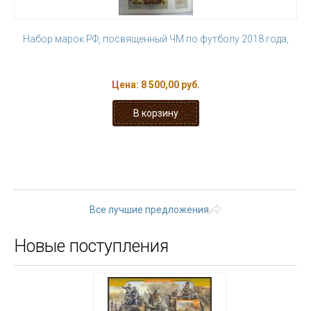
Набор марок РФ, посвященный ЧМ по футболу 2018 года,
Цена:
8 500,00 руб.
« первая
‹ предыдущая
…
2
3
4
5
6
7
8
9
10
…
следующая ›
последняя »
Все лучшие предложения
Новые поступления