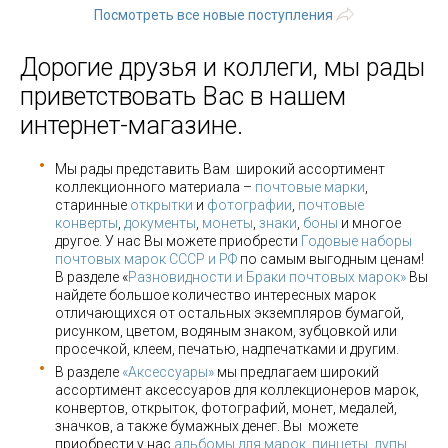
Посмотреть все новые поступления
Дорогие друзья и коллеги, мы рады
приветствовать Вас в нашем
интернет-магазине.
Мы рады представить Вам широкий ассортимент
коллекционного материала –
почтовые марки
,
старинные
открытки
и
фотографии
,
почтовые
конверты
,
документы
,
монеты
,
знаки
,
боны
и многое
другое. У нас Вы можете приобрести
Годовые наборы
почтовых марок СССР и РФ
по самым выгодным ценам!
В разделе «
Разновидности и Браки почтовых марок»
Вы
найдете большое количество интересных марок
отличающихся от остальных экземпляров бумагой,
рисунком, цветом, водяным знаком, зубцовкой или
просечкой, клеем, печатью, надпечатками и другим.
В разделе
«Аксессуары»
мы предлагаем широкий
ассортимент аксессуаров для коллекционеров марок,
конвертов, открыток, фотографий, монет, медалей,
значков, а также бумажных денег. Вы можете
приобрести у нас
альбомы для марок
,
пинцеты, лупы
,