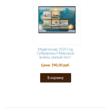
Мадагаскар 2020 год.
Субмарины II Мировой
войны, малый лист.
Цена:
390,00 руб.
« первая
‹ предыдущая
…
2
3
4
5
6
7
8
9
10
…
следующая ›
последняя »