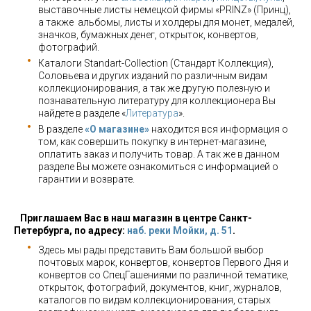
выставочные листы немецкой фирмы «PRINZ» (Принц),
а также альбомы, листы и холдеры для монет, медалей,
значков, бумажных денег, открыток, конвертов,
фотографий.
Каталоги Standart-Collection (Стандарт Коллекция),
Соловьева и других изданий по различным видам
коллекционирования, а так же другую полезную и
познавательную литературу для коллекционера Вы
найдете в разделе «
Литература
».
В разделе
«О магазине»
находится вся информация о
том, как совершить покупку в интернет-магазине,
оплатить заказ и получить товар. А так же в данном
разделе Вы можете ознакомиться с информацией о
гарантии и возврате.
Приглашаем Вас в наш магазин в центре Санкт-
Петербурга, по адресу:
наб. реки Мойки, д. 51
.
Здесь мы рады представить Вам большой выбор
почтовых марок, конвертов, конвертов Первого Дня и
конвертов со СпецГашениями по различной тематике,
открыток, фотографий, документов, книг, журналов,
каталогов по видам коллекционирования, старых