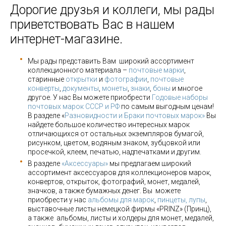
Дорогие друзья и коллеги, мы рады
приветствовать Вас в нашем
интернет-магазине.
Мы рады представить Вам широкий ассортимент
коллекционного материала –
почтовые марки
,
старинные
открытки
и
фотографии
,
почтовые
конверты
,
документы
,
монеты
,
знаки
,
боны
и многое
другое. У нас Вы можете приобрести
Годовые наборы
почтовых марок СССР и РФ
по самым выгодным ценам!
В разделе «
Разновидности и Браки почтовых марок»
Вы
найдете большое количество интересных марок
отличающихся от остальных экземпляров бумагой,
рисунком, цветом, водяным знаком, зубцовкой или
просечкой, клеем, печатью, надпечатками и другим.
В разделе
«Аксессуары»
мы предлагаем широкий
ассортимент аксессуаров для коллекционеров марок,
конвертов, открыток, фотографий, монет, медалей,
значков, а также бумажных денег. Вы можете
приобрести у нас
альбомы для марок
,
пинцеты, лупы
,
выставочные листы немецкой фирмы «PRINZ» (Принц),
а также альбомы, листы и холдеры для монет, медалей,