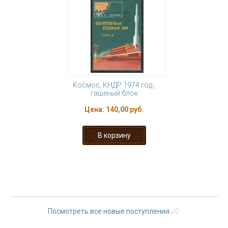
Космос, КНДР 1974 год ,
гашеный блок
Цена:
140,00 руб.
« первая
‹ предыдущая
…
2
3
4
5
6
7
8
9
10
…
следующая ›
последняя »
Посмотреть все новые поступления