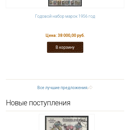
Годовой набор марок 1956 год
Цена:
38 000,00 руб.
« первая
‹ предыдущая
…
2
3
4
5
6
7
8
9
10
…
следующая ›
последняя »
Все лучшие предложения
Новые поступления