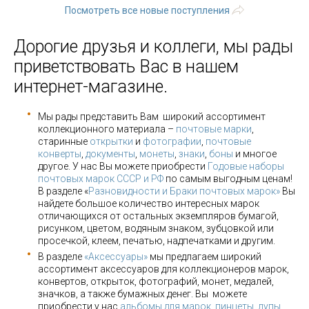
Посмотреть все новые поступления
Дорогие друзья и коллеги, мы рады
приветствовать Вас в нашем
интернет-магазине.
Мы рады представить Вам широкий ассортимент
коллекционного материала –
почтовые марки
,
старинные
открытки
и
фотографии
,
почтовые
конверты
,
документы
,
монеты
,
знаки
,
боны
и многое
другое. У нас Вы можете приобрести
Годовые наборы
почтовых марок СССР и РФ
по самым выгодным ценам!
В разделе «
Разновидности и Браки почтовых марок»
Вы
найдете большое количество интересных марок
отличающихся от остальных экземпляров бумагой,
рисунком, цветом, водяным знаком, зубцовкой или
просечкой, клеем, печатью, надпечатками и другим.
В разделе
«Аксессуары»
мы предлагаем широкий
ассортимент аксессуаров для коллекционеров марок,
конвертов, открыток, фотографий, монет, медалей,
значков, а также бумажных денег. Вы можете
приобрести у нас
альбомы для марок
,
пинцеты, лупы
,