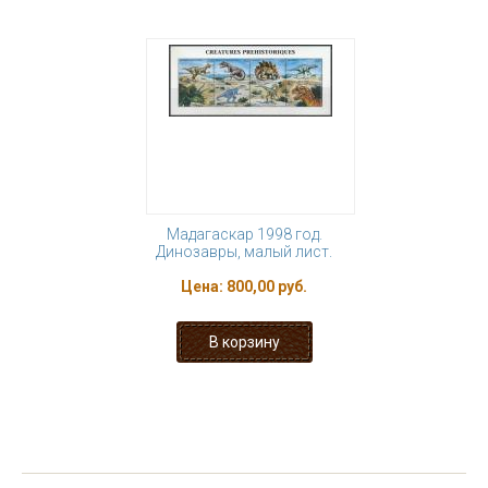
Мадагаскар 1998 год.
Динозавры, малый лист.
Цена:
800,00 руб.
« первая
‹ предыдущая
…
2
3
4
5
6
7
8
9
10
…
следующая ›
последняя »