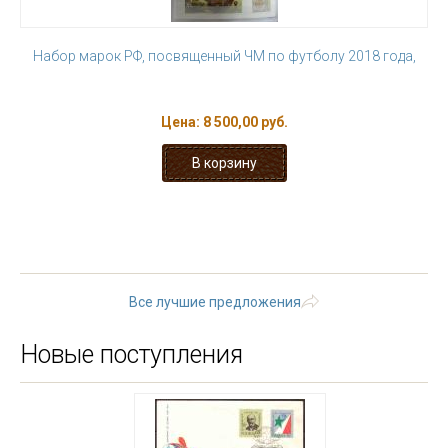
Набор марок РФ, посвященный ЧМ по футболу 2018 года,
Цена:
8 500,00 руб.
« первая
‹ предыдущая
…
2
3
4
5
6
7
8
9
10
…
следующая ›
последняя »
Все лучшие предложения
Новые поступления