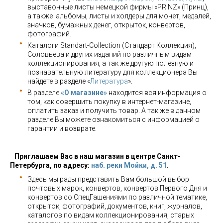
выставочные листы немецкой фирмы «PRINZ» (Принц),
а также альбомы, листы и холдеры для монет, медалей,
значков, бумажных денег, открыток, конвертов,
фотографий.
Каталоги Standart-Collection (Стандарт Коллекция),
Соловьева и других изданий по различным видам
коллекционирования, а так же другую полезную и
познавательную литературу для коллекционера Вы
найдете в разделе «
Литература
».
В разделе
«О магазине»
находится вся информация о
том, как совершить покупку в интернет-магазине,
оплатить заказ и получить товар. А так же в данном
разделе Вы можете ознакомиться с информацией о
гарантии и возврате.
Приглашаем Вас в наш магазин в центре Санкт-
Петербурга, по адресу:
наб. реки Мойки, д. 51
.
Здесь мы рады представить Вам большой выбор
почтовых марок, конвертов, конвертов Первого Дня и
конвертов со СпецГашениями по различной тематике,
открыток, фотографий, документов, книг, журналов,
каталогов по видам коллекционирования, старых