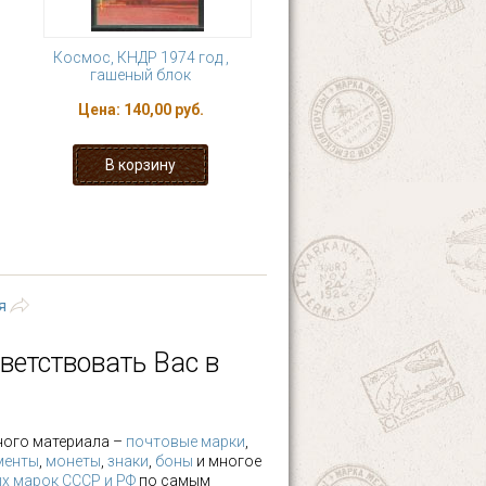
Космос, КНДР 1974 год ,
гашеный блок
Цена:
140,00 руб.
4
5
6
7
›
последняя »
я
ветствовать Вас в
ного материала –
почтовые марки
,
менты
,
монеты
,
знаки
,
боны
и многое
х марок СССР и РФ
по самым