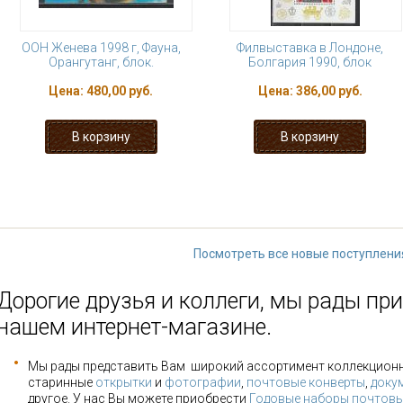
ООН Женева 1998 г, Фауна,
Филвыставка в Лондоне,
Орангутанг, блок.
Болгария 1990, блок
Цена:
480,00 руб.
Цена:
386,00 руб.
« первая
‹ предыдущая
…
2
3
8
9
10
…
следующая 
Посмотреть все новые поступлени
Дорогие друзья и коллеги, мы рады при
нашем интернет-магазине.
Мы рады представить Вам широкий ассортимент коллекцион
старинные
открытки
и
фотографии
,
почтовые конверты
,
доку
другое. У нас Вы можете приобрести
Годовые наборы почтовы