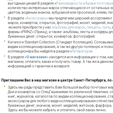
выгодным ценам! В разделе «
Разновидности и Браки почтовы
количество интересных марок отличающихся от остальных э
цветом, водяным знаком, зубцовкой или просечкой, клеем, пе
В разделе
«Аксессуары»
мы предлагаем широкий ассортимент 
марок, конвертов, открыток, фотографий, монет, медалей, зна
можете приобрести у нас
альбомы для марок
,
пинцеты, лупы
,
фирмы «PRINZ» (Принц), а также альбомы, листы и холдеры для
бумажных денег, открыток, конвертов, фотографий.
Каталоги Standart-Collection (Стандарт Коллекция), Соловьев
видам коллекционирования, а так же другую полезную и позн
коллекционера Вы найдете в разделе «
Литература
».
В разделе
«О магазине»
находится вся информация о том, как
магазине, оплатить заказ и получить товар. А так же в данно
информацией о гарантии и возврате.
Приглашаем Вас в наш магазин в центре Санкт-Петербурга, по
Здесь мы рады представить Вам большой выбор почтовых мар
Дня и конвертов со СпецГашениями по различной тематике, о
книг, журналов, каталогов по видам коллекционирования, ста
аксессуаров для любого вида коллекционирования отечестве
бумажных денег, значков, монет, медалей, жетонов, фарфора,
Здесь же Вы можете забрать и оплатить свой заказ лично.