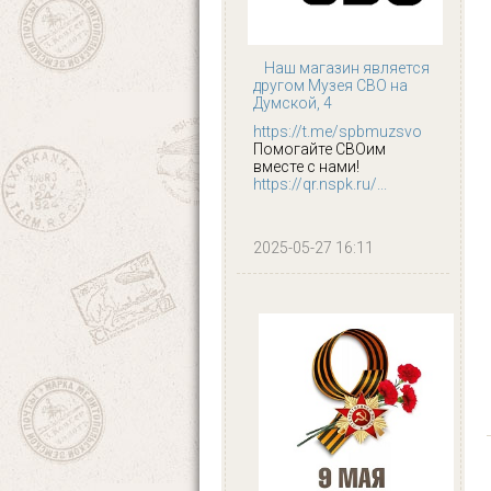
Наш магазин является
другом Музея СВО на
Думской, 4
https://t.me/spbmuzsvo
Помогайте СВОим
вместе с нами!
https://qr.nspk.ru/...
2025-05-27 16:11