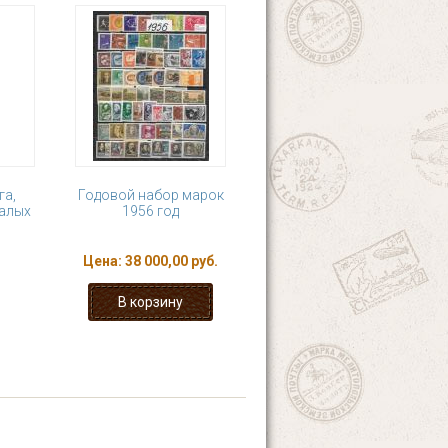
га,
Годовой набор марок
малых
1956 год
Цена:
38 000,00 руб.
4
5
6
7
›
последняя »