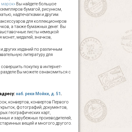
х марок»
Вы найдете большое
кземпляров бумагой, рисунком,
чатью, надпечатками и другим.
аксессуаров для коллекционеров
чков, а также бумажных денег. Вы
 выставочные листы немецкой
 монет, медалей, значков,
а и других изданий по различным
авательную литературу для
 совершить покупку в интернет-
м разделе Вы можете ознакомиться с
 адресу:
наб. реки Мойки, д. 51
.
ок, конвертов, конвертов Первого
ткрыток, фотографий, документов,
рых географических карт,
нных и зарубежных производителей,
 старинных вещей и многого другого.