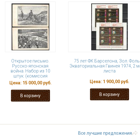
Открытое письмо.
75 лет ФК Барселона, Зол. Фоль
Русско-японская
Экваториальная Гвинея 1974, 2 
война. Набор из 10
листа
штук. (комиссия
Цена:
1 900,00 руб.
Цена:
15 000,00 руб.
« первая
‹ предыдущая
…
2
3
8
9
10
…
следующая 
Все лучшие предложения