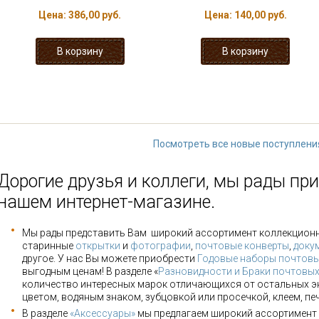
Цена:
386,00 руб.
Цена:
140,00 руб.
« первая
‹ предыдущая
…
2
3
8
9
10
…
следующая 
Посмотреть все новые поступлени
Дорогие друзья и коллеги, мы рады при
нашем интернет-магазине.
Мы рады представить Вам широкий ассортимент коллекцион
старинные
открытки
и
фотографии
,
почтовые конверты
,
доку
другое. У нас Вы можете приобрести
Годовые наборы почтовы
выгодным ценам! В разделе «
Разновидности и Браки почтовы
количество интересных марок отличающихся от остальных э
цветом, водяным знаком, зубцовкой или просечкой, клеем, пе
В разделе
«Аксессуары»
мы предлагаем широкий ассортимент 