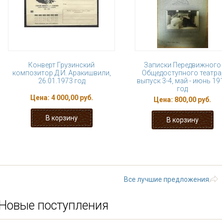
Конверт Грузинский
Записки Передвижного
композитор Д.И. Аракишвили,
Общедоступного театра
26.01.1973 год
выпуск 3-4, май - июнь 19
год
Цена:
4 000,00 руб.
Цена:
800,00 руб.
« первая
‹ предыдущая
…
2
3
8
9
10
…
следующая 
Все лучшие предложения
Новые поступления