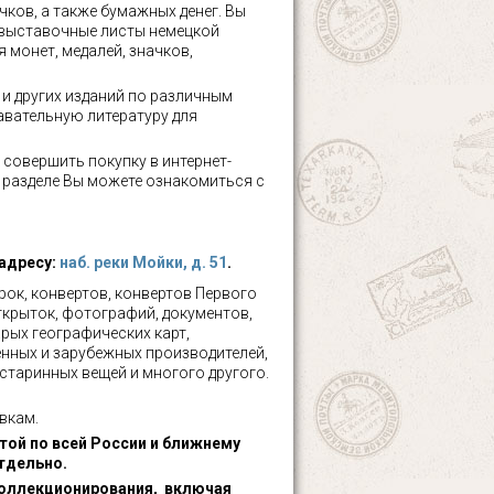
чков, а также бумажных денег. Вы
 выставочные листы немецкой
 монет, медалей, значков,
а и других изданий по различным
авательную литературу для
 совершить покупку в интернет-
м разделе Вы можете ознакомиться с
 адресу:
наб. реки Мойки, д. 51
.
ок, конвертов, конвертов Первого
ткрыток, фотографий, документов,
рых географических карт,
нных и зарубежных производителей,
 старинных вещей и многого другого.
вкам.
ой по всей России и ближнему
тдельно.
оллекционирования, включая