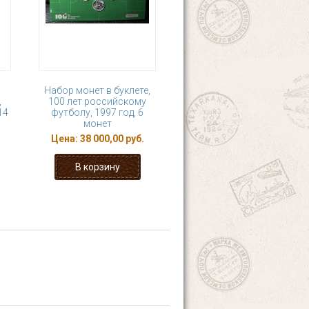
Набор монет в буклете,
,
100 лет российскому
14
футболу, 1997 год, 6
монет
Цена:
38 000,00 руб.
4
5
6
7
›
последняя »