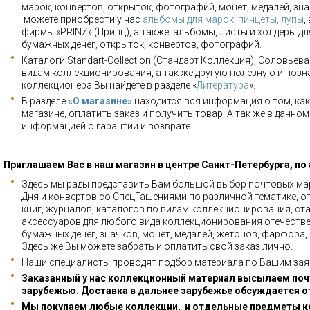
марок, конвертов, открыток, фотографий, монет, медалей, зна
можете приобрести у нас
альбомы для марок
,
пинцеты, лупы
,
фирмы «PRINZ» (Принц), а также альбомы, листы и холдеры для
бумажных денег, открыток, конвертов, фотографий.
Каталоги Standart-Collection (Стандарт Коллекция), Соловьев
видам коллекционирования, а так же другую полезную и позн
коллекционера Вы найдете в разделе «
Литература
».
В разделе
«О магазине»
находится вся информация о том, как
магазине, оплатить заказ и получить товар. А так же в данно
информацией о гарантии и возврате.
Приглашаем Вас в наш магазин в центре Санкт-Петербурга, по
Здесь мы рады представить Вам большой выбор почтовых мар
Дня и конвертов со СпецГашениями по различной тематике, о
книг, журналов, каталогов по видам коллекционирования, ста
аксессуаров для любого вида коллекционирования отечестве
бумажных денег, значков, монет, медалей, жетонов, фарфора,
Здесь же Вы можете забрать и оплатить свой заказ лично.
Наши специалисты проводят подбор материала по Вашим зая
Заказанный у нас коллекционный материал высылаем почт
зарубежью. Доставка в дальнее зарубежье обсуждается о
Мы покупаем любые коллекции, и отдельные предметы к