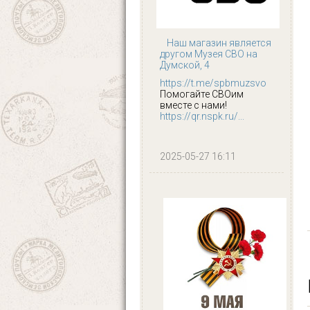
Наш магазин является
другом Музея СВО на
Думской, 4
https://t.me/spbmuzsvo
Помогайте СВОим
вместе с нами!
https://qr.nspk.ru/...
2025-05-27 16:11