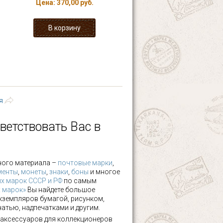
Цена:
370,00 руб.
4
5
6
7
›
последняя »
я
ветствовать Вас в
ного материала –
почтовые марки
,
менты
,
монеты
,
знаки
,
боны
и многое
х марок СССР и РФ
по самым
х марок»
Вы найдете большое
кземпляров бумагой, рисунком,
чатью, надпечатками и другим.
аксессуаров для коллекционеров