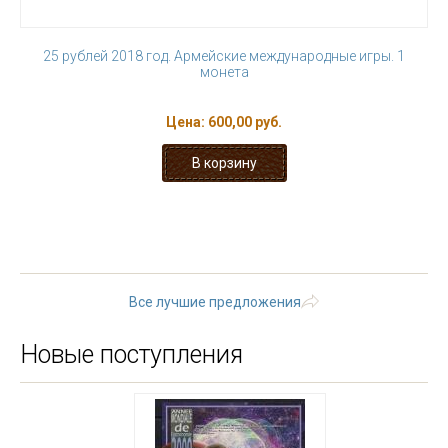
25 рублей 2018 год. Армейские международные игры. 1
монета
Цена:
600,00 руб.
« первая
‹ предыдущая
…
2
3
4
5
6
7
8
9
10
…
следующая ›
последняя »
Все лучшие предложения
Новые поступления