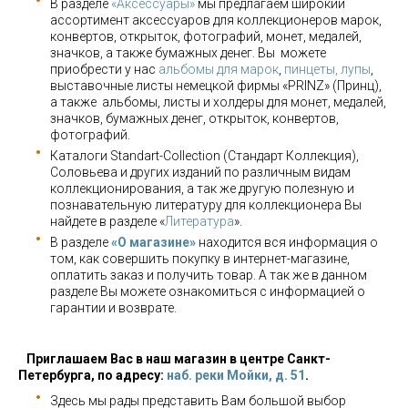
В разделе
«Аксессуары»
мы предлагаем широкий
ассортимент аксессуаров для коллекционеров марок,
конвертов, открыток, фотографий, монет, медалей,
значков, а также бумажных денег. Вы можете
приобрести у нас
альбомы для марок
,
пинцеты, лупы
,
выставочные листы немецкой фирмы «PRINZ» (Принц),
а также альбомы, листы и холдеры для монет, медалей,
значков, бумажных денег, открыток, конвертов,
фотографий.
Каталоги Standart-Collection (Стандарт Коллекция),
Соловьева и других изданий по различным видам
коллекционирования, а так же другую полезную и
познавательную литературу для коллекционера Вы
найдете в разделе «
Литература
».
В разделе
«О магазине»
находится вся информация о
том, как совершить покупку в интернет-магазине,
оплатить заказ и получить товар. А так же в данном
разделе Вы можете ознакомиться с информацией о
гарантии и возврате.
Приглашаем Вас в наш магазин в центре Санкт-
Петербурга, по адресу:
наб. реки Мойки, д. 51
.
Здесь мы рады представить Вам большой выбор