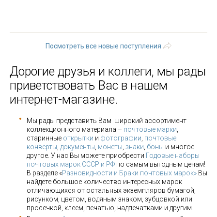
« первая
‹ предыдущая
…
2
3
4
5
6
7
8
9
10
…
следующая ›
последняя »
Посмотреть все новые поступления
Дорогие друзья и коллеги, мы рады
приветствовать Вас в нашем
интернет-магазине.
Мы рады представить Вам широкий ассортимент
коллекционного материала –
почтовые марки
,
старинные
открытки
и
фотографии
,
почтовые
конверты
,
документы
,
монеты
,
знаки
,
боны
и многое
другое. У нас Вы можете приобрести
Годовые наборы
почтовых марок СССР и РФ
по самым выгодным ценам!
В разделе «
Разновидности и Браки почтовых марок»
Вы
найдете большое количество интересных марок
отличающихся от остальных экземпляров бумагой,
рисунком, цветом, водяным знаком, зубцовкой или
просечкой, клеем, печатью, надпечатками и другим.