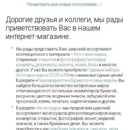
Посмотреть все новые поступления
Дорогие друзья и коллеги, мы рады
приветствовать Вас в нашем
интернет-магазине.
Мы рады представить Вам широкий ассортимент
коллекционного материала –
почтовые марки
,
старинные
открытки
и
фотографии
,
почтовые
конверты
,
документы
,
монеты
,
знаки
,
боны
и многое
другое. У нас Вы можете приобрести
Годовые наборы
почтовых марок СССР и РФ
по самым выгодным ценам!
В разделе «
Разновидности и Браки почтовых марок»
Вы
найдете большое количество интересных марок
отличающихся от остальных экземпляров бумагой,
рисунком, цветом, водяным знаком, зубцовкой или
просечкой, клеем, печатью, надпечатками и другим.
В разделе
«Аксессуары»
мы предлагаем широкий
ассортимент аксессуаров для коллекционеров марок,
конвертов, открыток, фотографий, монет, медалей,
значков, а также бумажных денег. Вы можете
приобрести у нас
альбомы для марок
,
пинцеты, лупы
,