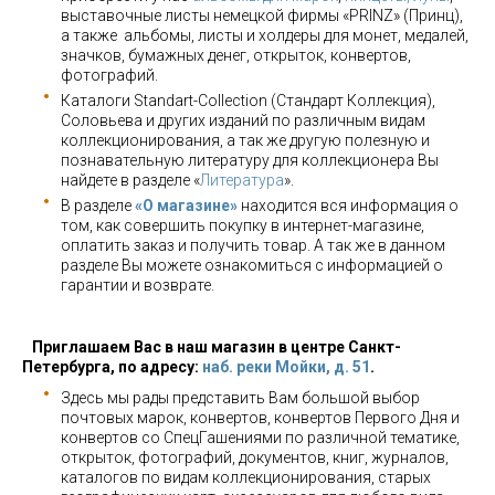
выставочные листы немецкой фирмы «PRINZ» (Принц),
а также альбомы, листы и холдеры для монет, медалей,
значков, бумажных денег, открыток, конвертов,
фотографий.
Каталоги Standart-Collection (Стандарт Коллекция),
Соловьева и других изданий по различным видам
коллекционирования, а так же другую полезную и
познавательную литературу для коллекционера Вы
найдете в разделе «
Литература
».
В разделе
«О магазине»
находится вся информация о
том, как совершить покупку в интернет-магазине,
оплатить заказ и получить товар. А так же в данном
разделе Вы можете ознакомиться с информацией о
гарантии и возврате.
Приглашаем Вас в наш магазин в центре Санкт-
Петербурга, по адресу:
наб. реки Мойки, д. 51
.
Здесь мы рады представить Вам большой выбор
почтовых марок, конвертов, конвертов Первого Дня и
конвертов со СпецГашениями по различной тематике,
открыток, фотографий, документов, книг, журналов,
каталогов по видам коллекционирования, старых