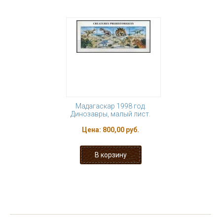
Мадагаскар 1998 год.
Динозавры, малый лист.
Цена:
800,00 руб.
« первая
‹ предыдущая
…
2
3
4
5
6
7
8
9
10
…
следующая ›
последняя »