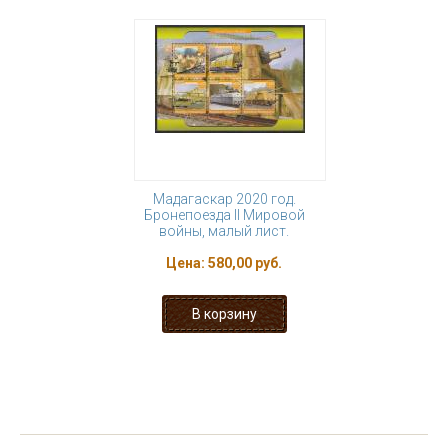
Мадагаскар 2020 год.
Бронепоезда II Мировой
войны, малый лист.
Цена:
580,00 руб.
« первая
‹ предыдущая
1
2
3
4
5
6
7
8
9
…
следующая ›
последняя »