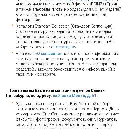
выставочные листы немецкой фирмы «PRINZ» (Принц),
а также альбомы, листы и холдеры для монет, медалей,
значков, бумажных денег, открыток, конвертов,
фотографий.
Каталоги Standart-Collection (Стандарт Коллекция),
Соловьева и других изданий по различным видам
коллекционирования, а так же другую полезную и
познавательную литературу для коллекционера Вы
найдете в разделе «
Литература
».
В разделе
«О магазине»
находится вся информация о
том, как совершить покупку в интернет-магазине,
оплатить заказ и получить товар. А так же в данном
разделе Вы можете ознакомиться с информацией о
гарантии и возврате.
Приглашаем Вас в наш магазин в центре Санкт-
Петербурга, по адресу:
наб. реки Мойки, д. 51
.
Здесь мы рады представить Вам большой выбор
почтовых марок, конвертов, конвертов Первого Дня и
конвертов со СпецГашениями по различной тематике,
открыток, фотографий, документов, книг, журналов,
каталогов по видам коллекционирования, старых