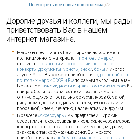
Посмотреть все новые поступления
Дорогие друзья и коллеги, мы рады
приветствовать Вас в нашем
интернет-магазине.
Мы рады представить Вам широкий ассортимент
коллекционного материала –
почтовые марки
,
старинные
открытки
и
фотографии
,
почтовые
конверты
,
документы
,
монеты
,
знаки
,
боны
и многое
другое. У нас Вы можете приобрести
Годовые наборы
почтовых марок СССР и РФ
по самым выгодным ценам!
В разделе «
Разновидности и Браки почтовых марок»
Вы
найдете большое количество интересных марок
отличающихся от остальных экземпляров бумагой,
рисунком, цветом, водяным знаком, зубцовкой или
просечкой, клеем, печатью, надпечатками и другим.
В разделе
«Аксессуары»
мы предлагаем широкий
ассортимент аксессуаров для коллекционеров марок,
конвертов, открыток, фотографий, монет, медалей,
значков, а также бумажных денег. Вы можете
приобрести у нас
альбомы для марок
,
пинцеты, лупы
,