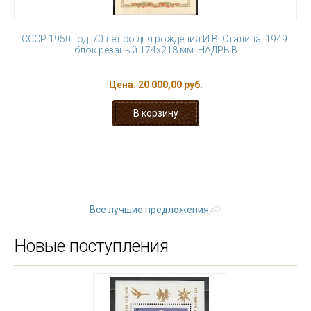
СССР 1950 год. 70 лет со дня рождения И.В. Сталина, 1949.
блок резаный 174х218 мм. НАДРЫВ
Цена:
20 000,00 руб.
« первая
‹ предыдущая
1
2
3
4
5
6
7
8
9
…
следующая ›
последняя »
Все лучшие предложения
Новые поступления