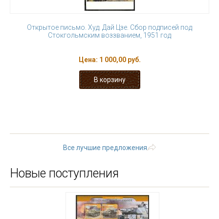
Открытое письмо. Худ. Дай Цзе. Сбор подписей под
Стокгольмским воззванием, 1951 год
Цена:
1 000,00 руб.
« первая
‹ предыдущая
1
2
3
4
5
6
7
8
9
…
следующая ›
последняя »
Все лучшие предложения
Новые поступления