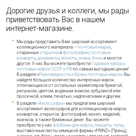
Дорогие друзья и коллеги, мы рады
приветствовать Вас в нашем
интернет-магазине.
Мы рады представить Вам широкий ассортимент
коллекционного материала –
почтовые марки
,
старинные
открытки
и
фотографии
,
почтовые
конверты
,
документы
,
монеты
,
знаки
,
боны
и многое
другое. У нас Вы можете приобрести
Годовые наборы
почтовых марок СССР и РФ
по самым выгодным ценам!
В разделе «
Разновидности и Браки почтовых марок»
Вы
найдете большое количество интересных марок
отличающихся от остальных экземпляров бумагой,
рисунком, цветом, водяным знаком, зубцовкой или
просечкой, клеем, печатью, надпечатками и другим.
В разделе
«Аксессуары»
мы предлагаем широкий
ассортимент аксессуаров для коллекционеров марок,
конвертов, открыток, фотографий, монет, медалей,
значков, а также бумажных денег. Вы можете
приобрести у нас
альбомы для марок
,
пинцеты, лупы
,
выставочные листы немецкой фирмы «PRINZ» (Принц),