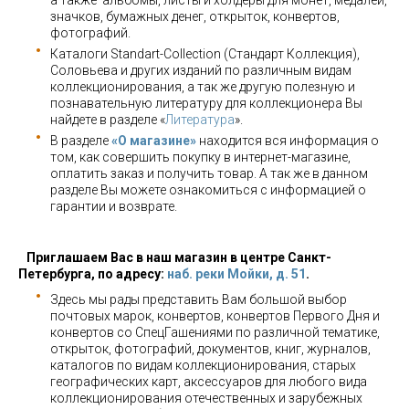
а также альбомы, листы и холдеры для монет, медалей,
значков, бумажных денег, открыток, конвертов,
фотографий.
Каталоги Standart-Collection (Стандарт Коллекция),
Соловьева и других изданий по различным видам
коллекционирования, а так же другую полезную и
познавательную литературу для коллекционера Вы
найдете в разделе «
Литература
».
В разделе
«О магазине»
находится вся информация о
том, как совершить покупку в интернет-магазине,
оплатить заказ и получить товар. А так же в данном
разделе Вы можете ознакомиться с информацией о
гарантии и возврате.
Приглашаем Вас в наш магазин в центре Санкт-
Петербурга, по адресу:
наб. реки Мойки, д. 51
.
Здесь мы рады представить Вам большой выбор
почтовых марок, конвертов, конвертов Первого Дня и
конвертов со СпецГашениями по различной тематике,
открыток, фотографий, документов, книг, журналов,
каталогов по видам коллекционирования, старых
географических карт, аксессуаров для любого вида
коллекционирования отечественных и зарубежных