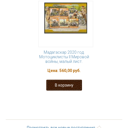
Мадагаскар 2020 год.
Мотоциклисты II Мировой
войны, малый лист.
Цена:
560,00 руб.
« первая
‹ предыдущая
1
2
3
4
5
6
7
8
9
…
следующая ›
последняя »
Посмотреть все новые поступления