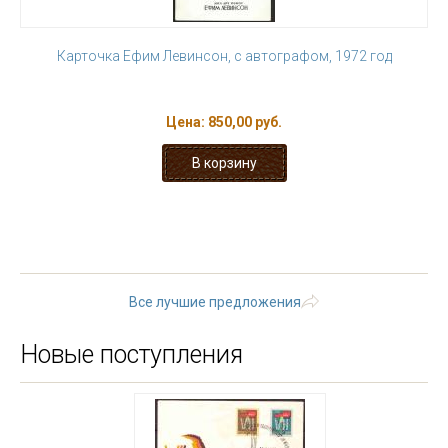
Карточка Ефим Левинсон, с автографом, 1972 год
Цена:
850,00 руб.
« первая
‹ предыдущая
1
2
3
4
5
6
7
8
9
…
следующая ›
последняя »
Все лучшие предложения
Новые поступления