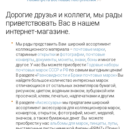
Дорогие друзья и коллеги, мы рады
приветствовать Вас в нашем
интернет-магазине.
Мы рады представить Вам широкий ассортимент
коллекционного материала –
почтовые марки
,
старинные
открытки
и
фотографии
,
почтовые
конверты
,
документы
,
монеты
,
знаки
,
боны
и многое
другое. У нас Вы можете приобрести
Годовые наборы
почтовых марок СССР и РФ
по самым выгодным ценам!
В разделе «
Разновидности и Браки почтовых марок»
Вы
найдете большое количество интересных марок
отличающихся от остальных экземпляров бумагой,
рисунком, цветом, водяным знаком, зубцовкой или
просечкой, клеем, печатью, надпечатками и другим.
В разделе
«Аксессуары»
мы предлагаем широкий
ассортимент аксессуаров для коллекционеров марок,
конвертов, открыток, фотографий, монет, медалей,
значков, а также бумажных денег. Вы можете
приобрести у нас
альбомы для марок
,
пинцеты, лупы
,
выставочные листы немецкой фирмы «PRINZ» (Принц),