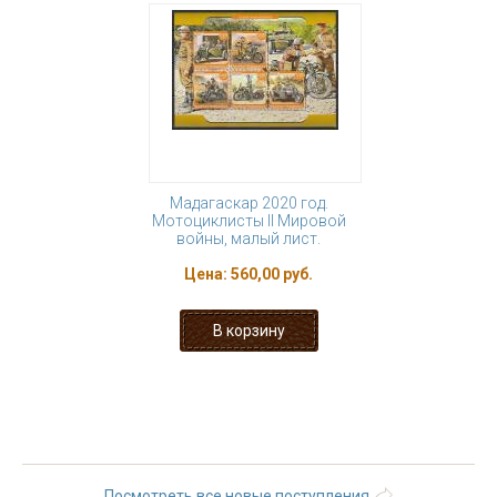
Мадагаскар 2020 год.
Мотоциклисты II Мировой
войны, малый лист.
Цена:
560,00 руб.
« первая
‹ предыдущая
1
2
3
4
5
6
7
8
9
…
следующая ›
последняя »
Посмотреть все новые поступления