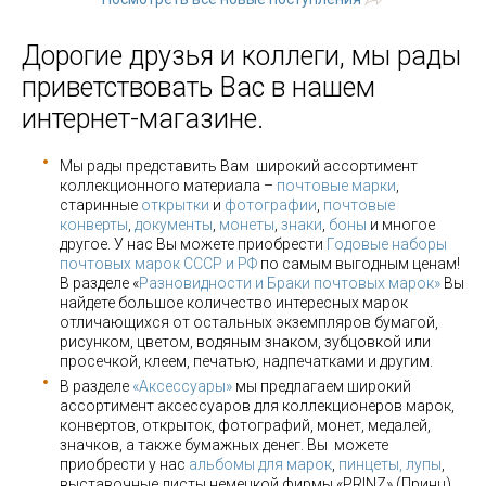
Дорогие друзья и коллеги, мы рады
приветствовать Вас в нашем
интернет-магазине.
Мы рады представить Вам широкий ассортимент
коллекционного материала –
почтовые марки
,
старинные
открытки
и
фотографии
,
почтовые
конверты
,
документы
,
монеты
,
знаки
,
боны
и многое
другое. У нас Вы можете приобрести
Годовые наборы
почтовых марок СССР и РФ
по самым выгодным ценам!
В разделе «
Разновидности и Браки почтовых марок»
Вы
найдете большое количество интересных марок
отличающихся от остальных экземпляров бумагой,
рисунком, цветом, водяным знаком, зубцовкой или
просечкой, клеем, печатью, надпечатками и другим.
В разделе
«Аксессуары»
мы предлагаем широкий
ассортимент аксессуаров для коллекционеров марок,
конвертов, открыток, фотографий, монет, медалей,
значков, а также бумажных денег. Вы можете
приобрести у нас
альбомы для марок
,
пинцеты, лупы
,
выставочные листы немецкой фирмы «PRINZ» (Принц),