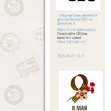
Наш магазин является
другом Музея СВО на
Думской, 4
https://t.me/spbmuzsvo
Помогайте СВОим
вместе с нами!
https://qr.nspk.ru/...
2025-05-27 16:11