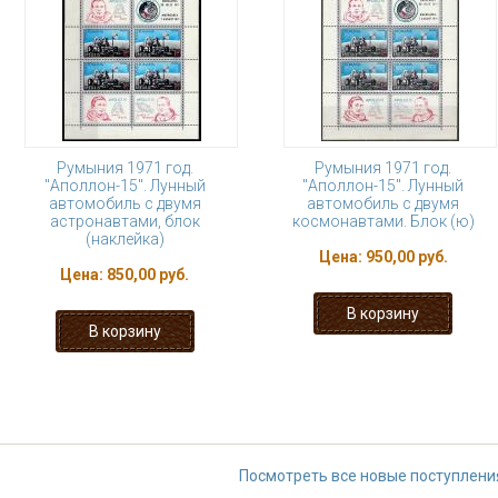
Румыния 1971 год.
Румыния 1971 год.
"Аполлон-15". Лунный
"Аполлон-15". Лунный
автомобиль с двумя
автомобиль с двумя
астронавтами, блок
космонавтами. Блок (ю)
(наклейка)
Цена:
950,00 руб.
Цена:
850,00 руб.
« первая
‹ предыдущая
…
32
37
38
39
40
…
следу
Посмотреть все новые поступлени