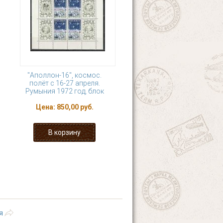
"Аполлон-16", космос.
полёт с 16-27 апреля.
Румыния 1972 год, блок
Цена:
850,00 руб.
33
34
35
36
ющая ›
последняя »
я