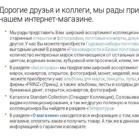
Дорогие друзья и коллеги, мы рады при
нашем интернет-магазине.
Мы рады представить Вам широкий ассортимент коллекцион
старинные
открытки
и
фотографии
,
почтовые конверты
,
доку
другое. У нас Вы можете приобрести
Годовые наборы почтовы
выгодным ценам! В разделе «
Разновидности и Браки почтовы
количество интересных марок отличающихся от остальных э
цветом, водяным знаком, зубцовкой или просечкой, клеем, пе
В разделе
«Аксессуары»
мы предлагаем широкий ассортимент 
марок, конвертов, открыток, фотографий, монет, медалей, зна
можете приобрести у нас
альбомы для марок
,
пинцеты, лупы
,
фирмы «PRINZ» (Принц), а также альбомы, листы и холдеры для
бумажных денег, открыток, конвертов, фотографий.
Каталоги Standart-Collection (Стандарт Коллекция), Соловьев
видам коллекционирования, а так же другую полезную и позн
коллекционера Вы найдете в разделе «
Литература
».
В разделе
«О магазине»
находится вся информация о том, как
магазине, оплатить заказ и получить товар. А так же в данно
информацией о гарантии и возврате.