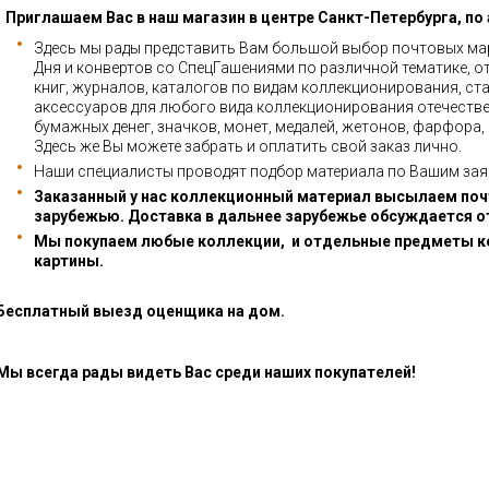
Приглашаем Вас в наш магазин в центре Санкт-Петербурга, по
Здесь мы рады представить Вам большой выбор почтовых мар
Дня и конвертов со СпецГашениями по различной тематике, о
книг, журналов, каталогов по видам коллекционирования, ста
аксессуаров для любого вида коллекционирования отечестве
бумажных денег, значков, монет, медалей, жетонов, фарфора,
Здесь же Вы можете забрать и оплатить свой заказ лично.
Наши специалисты проводят подбор материала по Вашим зая
Заказанный у нас коллекционный материал высылаем почт
зарубежью. Доставка в дальнее зарубежье обсуждается о
Мы покупаем любые коллекции, и отдельные предметы к
картины.
Бесплатный выезд оценщика на дом.
Мы всегда рады видеть Вас среди наших покупателей!