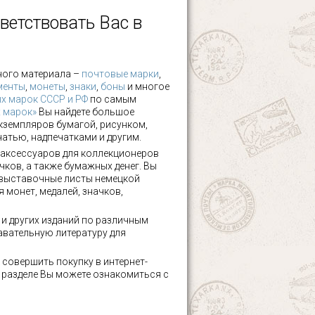
ветствовать Вас в
ного материала –
почтовые марки
,
менты
,
монеты
,
знаки
,
боны
и многое
х марок СССР и РФ
по самым
х марок»
Вы найдете большое
кземпляров бумагой, рисунком,
чатью, надпечатками и другим.
аксессуаров для коллекционеров
чков, а также бумажных денег. Вы
 выставочные листы немецкой
 монет, медалей, значков,
а и других изданий по различным
авательную литературу для
 совершить покупку в интернет-
м разделе Вы можете ознакомиться с