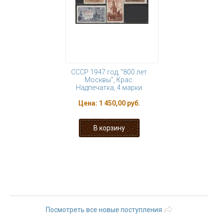
СССР 1947 год, "800 лет
Москвы", Крас.
Надпечатка, 4 марки
Цена:
1 450,00 руб.
« первая
‹ предыдущая
…
32
33
34
35
36
37
38
39
40
…
следующая ›
последняя »
Посмотреть все новые поступления