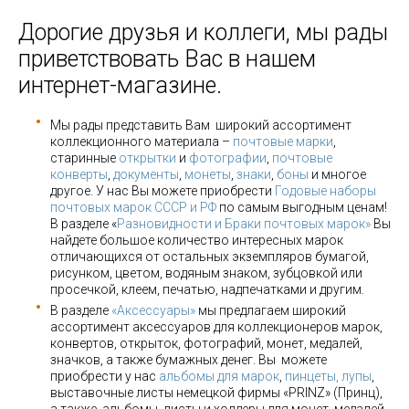
Дорогие друзья и коллеги, мы рады
приветствовать Вас в нашем
интернет-магазине.
Мы рады представить Вам широкий ассортимент
коллекционного материала –
почтовые марки
,
старинные
открытки
и
фотографии
,
почтовые
конверты
,
документы
,
монеты
,
знаки
,
боны
и многое
другое. У нас Вы можете приобрести
Годовые наборы
почтовых марок СССР и РФ
по самым выгодным ценам!
В разделе «
Разновидности и Браки почтовых марок»
Вы
найдете большое количество интересных марок
отличающихся от остальных экземпляров бумагой,
рисунком, цветом, водяным знаком, зубцовкой или
просечкой, клеем, печатью, надпечатками и другим.
В разделе
«Аксессуары»
мы предлагаем широкий
ассортимент аксессуаров для коллекционеров марок,
конвертов, открыток, фотографий, монет, медалей,
значков, а также бумажных денег. Вы можете
приобрести у нас
альбомы для марок
,
пинцеты, лупы
,
выставочные листы немецкой фирмы «PRINZ» (Принц),