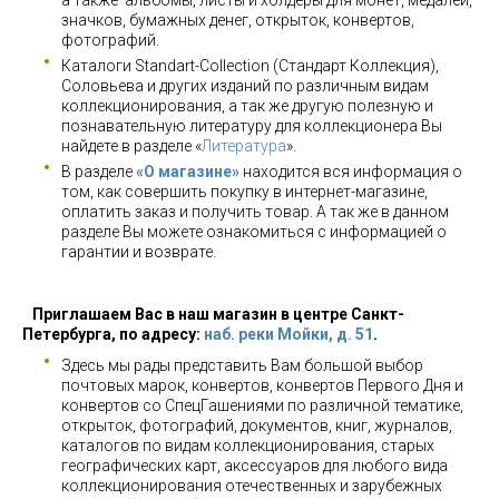
а также альбомы, листы и холдеры для монет, медалей,
значков, бумажных денег, открыток, конвертов,
фотографий.
Каталоги Standart-Collection (Стандарт Коллекция),
Соловьева и других изданий по различным видам
коллекционирования, а так же другую полезную и
познавательную литературу для коллекционера Вы
найдете в разделе «
Литература
».
В разделе
«О магазине»
находится вся информация о
том, как совершить покупку в интернет-магазине,
оплатить заказ и получить товар. А так же в данном
разделе Вы можете ознакомиться с информацией о
гарантии и возврате.
Приглашаем Вас в наш магазин в центре Санкт-
Петербурга, по адресу:
наб. реки Мойки, д. 51
.
Здесь мы рады представить Вам большой выбор
почтовых марок, конвертов, конвертов Первого Дня и
конвертов со СпецГашениями по различной тематике,
открыток, фотографий, документов, книг, журналов,
каталогов по видам коллекционирования, старых
географических карт, аксессуаров для любого вида
коллекционирования отечественных и зарубежных