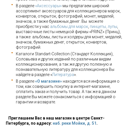
В разделе
«Аксессуары»
мы предлагаем широкий
ассортимент аксессуаров для коллекционеров марок,
конвертов, открыток, фотографий, монет, медалей,
значков, а также бумажных денег. Вы можете
приобрести у нас
альбомы для марок
,
пинцеты, лупы
,
выставочные листы немецкой фирмы «PRINZ» (Принц),
а также альбомы, листы и холдеры для монет, медалей,
значков, бумажных денег, открыток, конвертов,
фотографий.
Каталоги Standart-Collection (Стандарт Коллекция),
Соловьева и других изданий по различным видам
коллекционирования, а так же другую полезную и
познавательную литературу для коллекционера Вы
найдете в разделе «
Литература
».
В разделе
«О магазине»
находится вся информация о
том, как совершить покупку в интернет-магазине,
оплатить заказ и получить товар. А так же в данном
разделе Вы можете ознакомиться с информацией о
гарантии и возврате.
Приглашаем Вас в наш магазин в центре Санкт-
Петербурга, по адресу:
наб. реки Мойки, д. 51
.