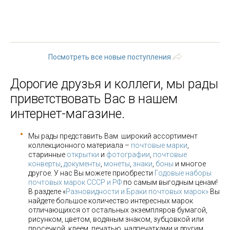
« первая
‹ предыдущая
…
31
32
33
34
35
36
37
38
39
…
следующая ›
последняя »
Посмотреть все новые поступления
Дорогие друзья и коллеги, мы рады
приветствовать Вас в нашем
интернет-магазине.
Мы рады представить Вам широкий ассортимент
коллекционного материала –
почтовые марки
,
старинные
открытки
и
фотографии
,
почтовые
конверты
,
документы
,
монеты
,
знаки
,
боны
и многое
другое. У нас Вы можете приобрести
Годовые наборы
почтовых марок СССР и РФ
по самым выгодным ценам!
В разделе «
Разновидности и Браки почтовых марок»
Вы
найдете большое количество интересных марок
отличающихся от остальных экземпляров бумагой,
рисунком, цветом, водяным знаком, зубцовкой или
просечкой, клеем, печатью, надпечатками и другим.